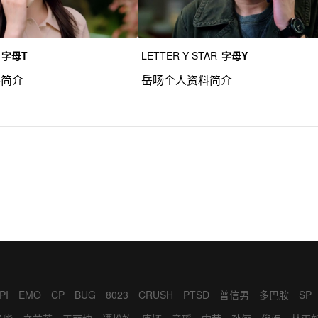
字母T
LETTER Y STAR
字母Y
料简介
岳旸个人资料简介
PI
EMO
CP
BUG
8023
CRUSH
PTSD
普信男
多巴胺
SP
BD
LOW
BRO
ED
KOL
WINK
绿茶女
CPDD
YYDS
FLAG