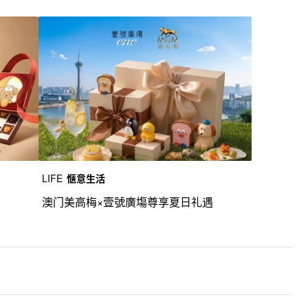
LIFE
惬意生活
澳门美高梅×壹號廣塲尊享夏日礼遇