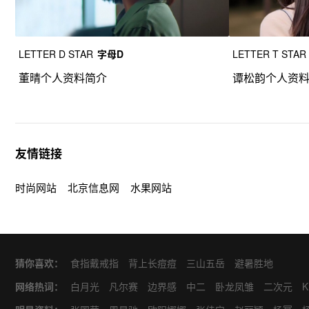
LETTER D STAR
字母D
LETTER T STAR
董晴个人资料简介
谭松韵个人资
友情链接
时尚网站
北京信息网
水果网站
猜你喜欢：
食指戴戒指
背上长痘痘
三山五岳
避暑胜地
网络热词：
白月光
凡尔赛
边界感
中二
卧龙凤雏
二次元
K
甜
对食
麻瓜
四爱
MEAN
CARE
VS
CPU
C