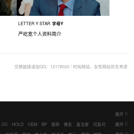
LETTER Y STAR
字母Y
严屹宽个人资料简介
交换链接请加QQ：12178020 / 时尚网站、女性网站优先考虑
展开
OC
HOLD
OEM
BP
猎奇
佛系
喜当爹
可盐可
展开
掮客
K9
抓马
IP
梦女
BINGO
奥利给
ML
耽