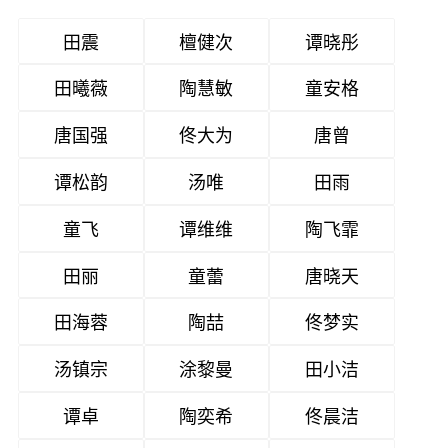
田震
檀健次
谭晓彤
田曦薇
陶慧敏
童安格
唐国强
佟大为
唐曾
谭松韵
汤唯
田雨
童飞
谭维维
陶飞霏
田丽
童蕾
唐晓天
田海蓉
陶喆
佟梦实
汤镇宗
涂黎曼
田小洁
谭卓
陶奕希
佟晨洁