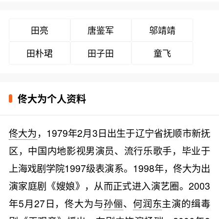
田亮
唐鉴军
邬靖靖
田朴珺
田子田
童飞
佟大为个人资料
佟大为
，1979年2月3日出生于辽宁省抚顺市新抚
区，中国内地影视男演员、流行乐歌手，毕业于
上海戏剧学院1997级表演系。1998年，佟大为出
演家庭剧《嫂娘》，从而正式进入演艺圈。2003
年5月27日，佟大为与
孙俪
、
何润东
主演的缉毒