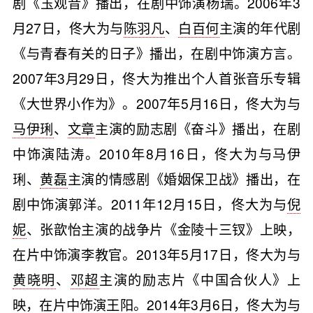
剧《玉观音》播出，在剧中饰演杨瑞。2006年3
月27日，佟大为与
陈羽凡
、
白百何
主演的年代剧
《与青春有关的日子》播出，在剧中饰演方言。
2007年3月29日，佟大为推出个人首张音乐专辑
《大世界小作为》。2007年5月16日，佟大为与
马伊琍
、
文章
主演的励志剧《奋斗》播出，在剧
中饰演陆涛。2010年8月16日，佟大为与马伊
琍、
黄磊
主演的情感剧《婚姻保卫战》播出，在
剧中饰演郭洋。2011年12月15日，佟大为与
倪
妮
、张歆怡主演的战争片《金陵十三钗》上映，
在片中饰演李教官。2013年5月17日，佟大为与
黄晓明
、
邓超
主演的励志片《中国合伙人》上
映，在片中饰演
王阳
。2014年3月6日，佟大为与