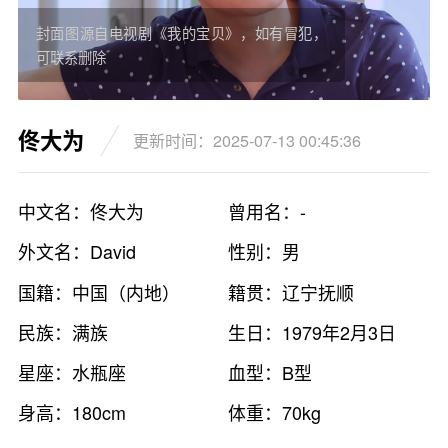
封面图源自电视剧《我的宝贝》，如有冒犯，
可联系删除
佟大为
更新时间：2025-07-13 00:45:36
中文名：佟大为
曾用名：-
外文名：David
性别：男
国籍：中国（内地）
籍贯：辽宁抚顺
民族：满族
生日：1979年2月3日
星座：水瓶座
血型：B型
身高：180cm
体重：70kg