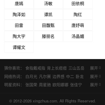
唐嫣
汤敏
田依桐
陶泽如
谭凯
陶红
田雷
田馥甄
唐妤萌
陶大宇
滕丽名
汤晶媚
谭耀文
猜你喜欢：
食指戴戒指
背上长痘痘
三山五岳
展开
避暑胜地
网络热词：
白月光
凡尔赛
边界感
中二
卧龙
展开
凤雏
二次元
KPI
EMO
CP
BUG
明星资料：
张国荣
周星驰
欧阳娜娜
张佳宁
展开
8023
CRUSH
PTSD
普信男
多巴
赵丽颖
杨幂
杨紫
辛芷蕾
王丽坤
© 2012-2026 xingzhua.com. All Rights Reserved.
胺
SP
OC
HOLD
OEM
BP
猎奇
谭松韵
唐嫣
童瑶
宋茜
孙俪
倪