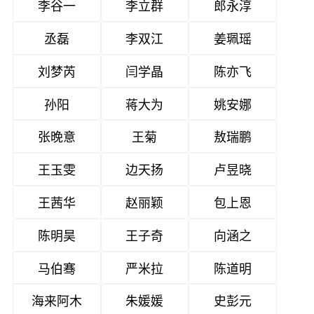
李谷一
李立群
郎永淳
丞磊
李双江
姜珮瑶
刘梦芮
闫学晶
陈亦飞
孙阳
蒋大为
姚安娜
张晚意
王菊
敖瑞鹏
王玉雯
边天扬
卢昱晓
王茜华
赵丽颖
包上恩
陈明昊
王子奇
向涵之
马伯骞
严米拉
陈道明
海来阿木
朱媛媛
史彭元