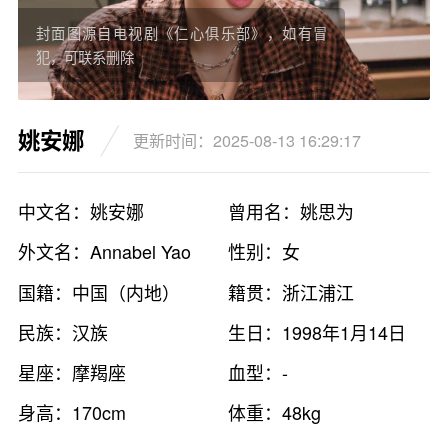
封面图源自电视剧《仁心俱乐部》，如有冒
犯，可联系删除
姚安娜
更新时间：2025-08-13 16:29:17
中文名：姚安娜
曾用名：姚思为
外文名：Annabel Yao
性别：女
国籍：中国（内地）
籍贯：浙江浦江
民族：汉族
生日：1998年1月14日
星座：摩羯座
血型：-
身高：170cm
体重：48kg