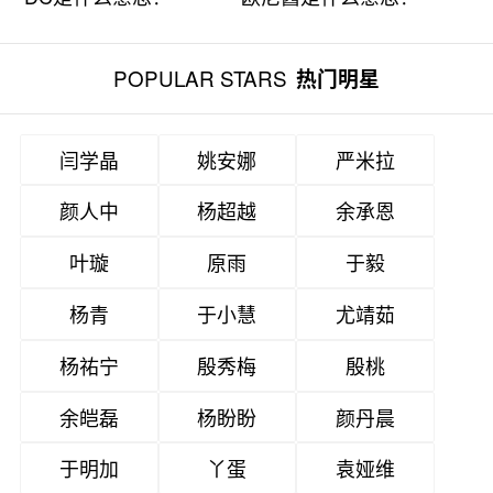
POPULAR STARS
热门明星
闫学晶
姚安娜
严米拉
颜人中
杨超越
余承恩
叶璇
原雨
于毅
杨青
于小慧
尤靖茹
杨祐宁
殷秀梅
殷桃
余皑磊
杨盼盼
颜丹晨
于明加
丫蛋
袁娅维