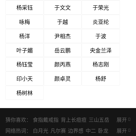
杨采钰
于文文
于荣光
咏梅
于越
炎亚纶
杨洋
尹相杰
于波
叶子媚
岳云鹏
央金兰泽
杨钰莹
颜丙燕
杨志刚
印小天
颜卓灵
杨舒
杨树林
猜你喜欢：
食指戴戒指
背上长痘痘
三山五岳
展开
避暑胜地
网络热词：
白月光
凡尔赛
边界感
中二
卧龙
展开