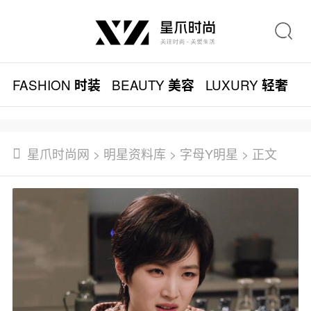
FASHION
BEAUTY
LUXURY
L
时装
美容
轻奢
星爪时尚网
>
明星资料库
>
字母Y明星
> 正文