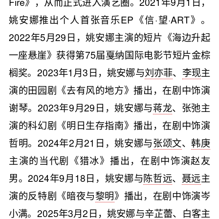
Fire》，从而正式进入演艺圈。2021年9月1日，
姚安娜推出个人首张音乐EP《信·望·ART》。
2022年5月29日，姚安娜主演的短片《海边升起
一座悬崖》获得第75届戛纳国际电影节短片金棕
榈奖。2023年1月3日，姚安娜与
刘亦菲
、
李现
主
演的田园剧《去有风的地方》播出，在剧中饰演
谢琴。2023年9月29日，姚安娜与
蒋龙
、张弛主
演的科幻剧《明日生存指南》播出，在剧中饰演
哲明。2024年2月21日，姚安娜与
张颂文
、
韩庚
主演的当代剧《猎冰》播出，在剧中饰演赵友
男。2024年9月18日，姚安娜与
陈哲远
、
聂远
主
演的反特剧《暗夜与
黎明
》播出，在剧中饰演岑
小满。2025年3月2日，姚安娜与
辛芷蕾
、
白客
主