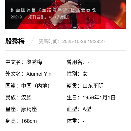
封面图源自《丝路嘉年华·丝路云春晚
2021》，如有冒犯，可联系删除
殷秀梅
更新时间：2025-10-26 19:28:27
中文名：殷秀梅
曾用名：-
外文名：Xiumei Yin
性别：女
国籍：中国（内地）
籍贯：山东平阴
民族：汉族
生日：1956年1月1日
星座：摩羯座
血型：A型
身高：168cm
体重：-