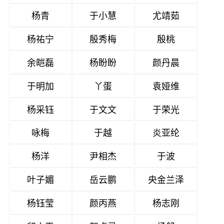
杨青
于小慧
尤靖茹
杨祐宁
殷秀梅
殷桃
余皑磊
杨盼盼
颜丹晨
于明加
丫蛋
袁娅维
杨采钰
于文文
于荣光
咏梅
于越
炎亚纶
杨洋
尹相杰
于波
叶子媚
岳云鹏
央金兰泽
杨钰莹
颜丙燕
杨志刚