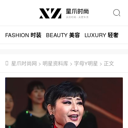
FASHION
BEAUTY
LUXURY
L
时装
美容
轻奢
星爪时尚网
>
明星资料库
>
字母Y明星
> 正文