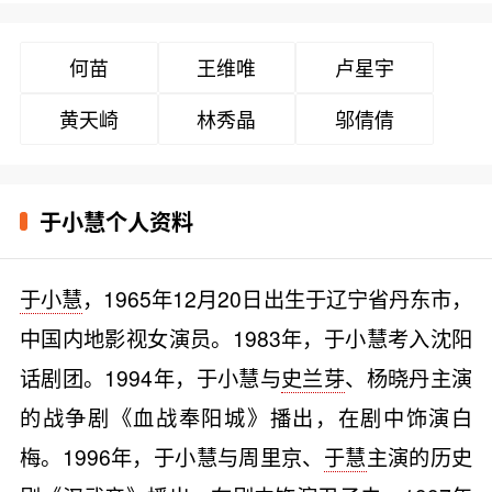
何苗
王维唯
卢星宇
黄天崎
林秀晶
邬倩倩
于小慧个人资料
于小慧
，1965年12月20日出生于辽宁省丹东市，
中国内地影视女演员。1983年，于小慧考入沈阳
话剧团。1994年，于小慧与
史兰芽
、杨晓丹主演
的战争剧《血战奉阳城》播出，在剧中饰演白
梅。1996年，于小慧与周里京、
于慧
主演的历史