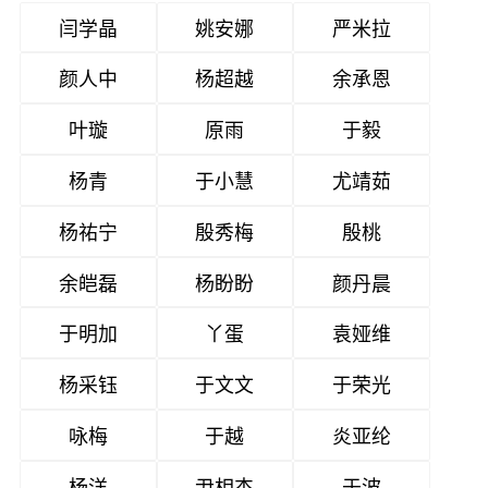
闫学晶
姚安娜
严米拉
颜人中
杨超越
余承恩
叶璇
原雨
于毅
杨青
于小慧
尤靖茹
杨祐宁
殷秀梅
殷桃
余皑磊
杨盼盼
颜丹晨
于明加
丫蛋
袁娅维
杨采钰
于文文
于荣光
咏梅
于越
炎亚纶
杨洋
尹相杰
于波