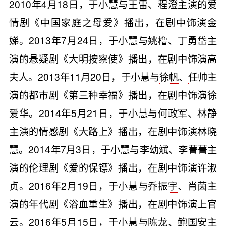
2010年4月18日，于小慧与
王雷
、程澄主演的爱
情剧《中国家庭之母爱》播出，在剧中饰演金
娣。2013年7月24日，于小慧与姚橹、
丁勇岱
主
演的悬疑剧《大明按察使》播出，在剧中饰演高
夫人。2013年11月20日，于小慧与
徐帆
、
任帅
主
演的都市剧《第三种幸福》播出，在剧中饰演徐
爱华。2014年5月21日，于小慧与
何政军
、
林静
主演的情感剧《大路上》播出，在剧中饰演林晓
慧。2014年7月3日，于小慧与李幼斌、
李菁
菁主
演的伦理剧《爱的保镖》播出，在剧中饰演许淑
贞。2016年2月19日，于小慧与
乔振宇
、
肖茵
主
演的年代剧《浴血重生》播出，在剧中饰演上官
云。2016年5月15日，于小慧与
陈龙
、
鲍国安
主