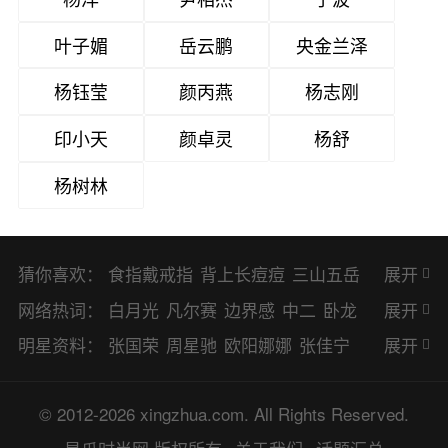
叶子媚
岳云鹏
央金兰泽
杨钰莹
颜丙燕
杨志刚
印小天
颜卓灵
杨舒
杨树林
猜你喜欢：
食指戴戒指
背上长痘痘
三山五岳
展开
避暑胜地
网络热词：
白月光
凡尔赛
边界感
中二
卧龙
展开
凤雏
二次元
KPI
EMO
CP
BUG
明星资料：
张国荣
周星驰
欧阳娜娜
张佳宁
展开
8023
CRUSH
PTSD
普信男
多巴
赵丽颖
杨幂
杨紫
辛芷蕾
王丽坤
© 2012-2026 xingzhua.com. All Rights Reserved.
胺
SP
OC
HOLD
OEM
BP
猎奇
谭松韵
唐嫣
童瑶
宋茜
孙俪
倪