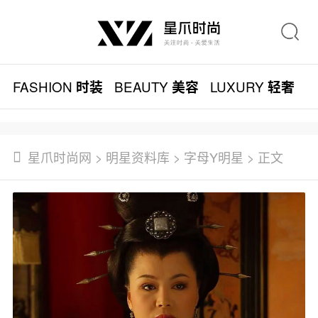
FASHION
BEAUTY
LUXURY
L
时装
美容
轻奢
星爪时尚网
>
明星资料库
>
字母Y明星
> 正文