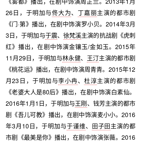
《雾都》播出，在剧中饰演周芷兰。2013年1月
26日，于明加与
佟大为
、
丁嘉丽
主演的都市剧
《门·第》播出，在剧中饰演罗小贝。2014年3月
3日，于明加与
于震
、
徐梵溪
主演的抗战剧《虎刺
红》播出，在剧中饰演金镶玉/金如玉。2015年
11月29日，于明加与
林永健
、
王汀
主演的都市剧
《桃花运》播出，在剧中饰演周青青。2015年12
月23日，于明加与
李小冉
、
杜淳
主演的都市剧
《老婆大人是80后》播出，在剧中饰演白素仙。
2016年1月1日，于明加与
王刚
、钱芳主演的都市
剧《吾儿可教》播出，在剧中饰演麦小小。2016
年3月10日，于明加与
于谨维
、
田子田
主演的都
市剧《最美是你》播出，在剧中饰演张薇。2016