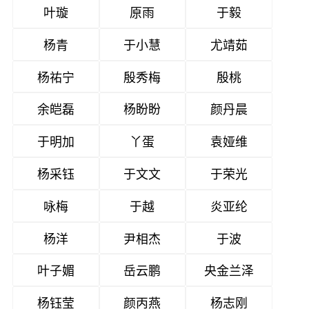
叶璇
原雨
于毅
杨青
于小慧
尤靖茹
杨祐宁
殷秀梅
殷桃
余皑磊
杨盼盼
颜丹晨
于明加
丫蛋
袁娅维
杨采钰
于文文
于荣光
咏梅
于越
炎亚纶
杨洋
尹相杰
于波
叶子媚
岳云鹏
央金兰泽
杨钰莹
颜丙燕
杨志刚