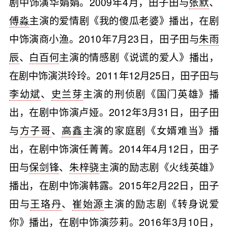
剧中饰演华娟娟。2009年4月，田子田与
张默
、
傅淼
主演的爱情剧《我的傻瓜老婆》播出，在剧
中饰演商小渔。2010年7月23日，田子田与
朱雨
辰
、
白百何
主演的情感剧《说谎的爱人》播出，
在剧中饰演洪玲玲。2011年12月25日，田子田与
李幼斌
、
史兰芽
主演的刑侦剧《国门英雄》播
出，在剧中饰演卢娅。2012年3月31日，田子田
与
方子哥
、
高鑫
主演的家庭剧《女婿难当》播
出，在剧中饰演任菁菁。2014年4月12日，田子
田与
保剑锋
、
朱梓骁
主演的励志剧《火线英雄》
播出，在剧中饰演韩露。2015年2月22日，田子
田与
王珞丹
、
崔始源
主演的励志剧《转身说爱
你》播出，在剧中饰演莎莉。2016年3月10日，