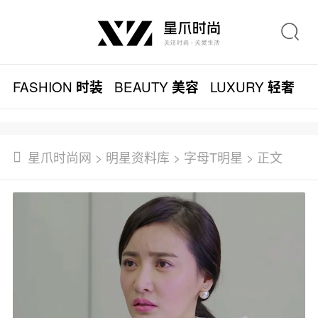
FASHION
BEAUTY
LUXURY
L
时装
美容
轻奢
星爪时尚网
>
明星资料库
>
字母T明星
> 正文