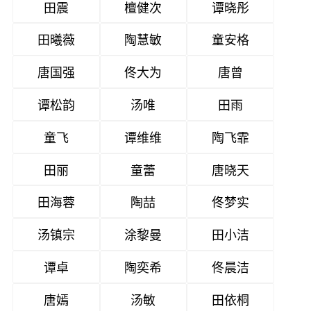
田震
檀健次
谭晓彤
田曦薇
陶慧敏
童安格
唐国强
佟大为
唐曾
谭松韵
汤唯
田雨
童飞
谭维维
陶飞霏
田丽
童蕾
唐晓天
田海蓉
陶喆
佟梦实
汤镇宗
涂黎曼
田小洁
谭卓
陶奕希
佟晨洁
唐嫣
汤敏
田依桐