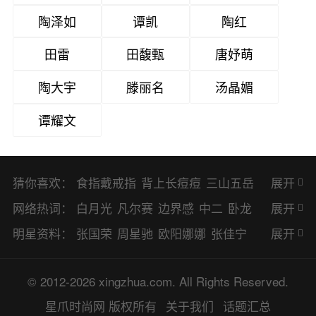
陶泽如
谭凯
陶红
田雷
田馥甄
唐妤萌
陶大宇
滕丽名
汤晶媚
谭耀文
猜你喜欢：
食指戴戒指
背上长痘痘
三山五岳
展开
避暑胜地
网络热词：
白月光
凡尔赛
边界感
中二
卧龙
展开
凤雏
二次元
KPI
EMO
CP
BUG
明星资料：
张国荣
周星驰
欧阳娜娜
张佳宁
展开
8023
CRUSH
PTSD
普信男
多巴
赵丽颖
杨幂
杨紫
辛芷蕾
王丽坤
© 2012-2026 xingzhua.com. All Rights Reserved.
胺
SP
OC
HOLD
OEM
BP
猎奇
谭松韵
唐嫣
童瑶
宋茜
孙俪
倪
星爪时尚网
版权所有
关于我们
话题汇总
佛系
喜当爹
可盐可甜
对食
麻瓜
妮
林更新
刘亦菲
柳岩
李小冉