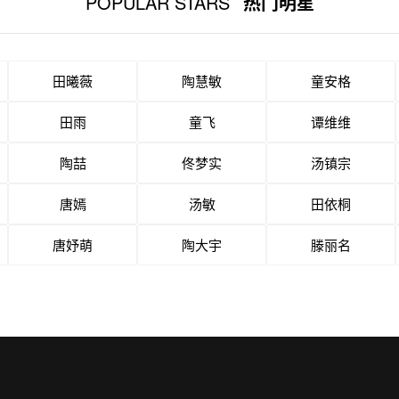
POPULAR STARS
热门明星
田曦薇
陶慧敏
童安格
田雨
童飞
谭维维
陶喆
佟梦实
汤镇宗
唐嫣
汤敏
田依桐
唐妤萌
陶大宇
滕丽名