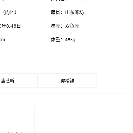
国（内地）
籍贯：山东潍坊
0年3月8日
星座：双鱼座
cm
体重：48kg
唐艺昕
谭松韵