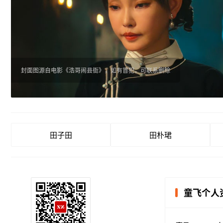
封面图源自电影《浩哥闹县衙》，如有冒犯，可联系删除
田子田
田朴珺
童飞个人