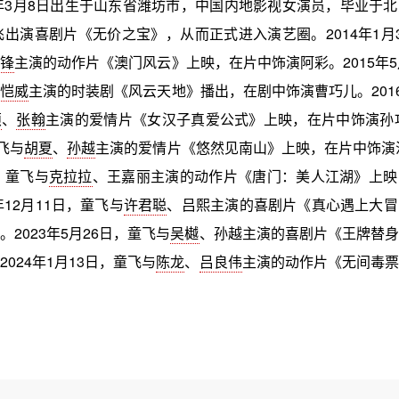
0年3月8日出生于山东省潍坊市，中国内地影视女演员，毕业于
童飞出演喜剧片《无价之宝》，从而正式进入演艺圈。2014年1月
霆锋
主演的动作片《澳门风云》上映，在片中饰演阿彩。2015年5
刘恺威
主演的时装剧《风云天地》播出，在剧中饰演曹巧儿。2016
颖
、
张翰
主演的爱情片《女汉子真爱公式》上映，在片中饰演孙巧
飞与
胡夏
、
孙越
主演的爱情片《悠然见南山》上映，在片中饰演沈
，童飞与
克拉拉
、王嘉丽主演的动作片《唐门：美人江湖》上映
年12月11日，童飞与
许君聪
、吕熙主演的喜剧片《真心遇上大冒
2023年5月26日，童飞与
吴樾
、孙越主演的喜剧片《王牌替身
024年1月13日，童飞与
陈龙
、
吕良伟
主演的动作片《无间毒票