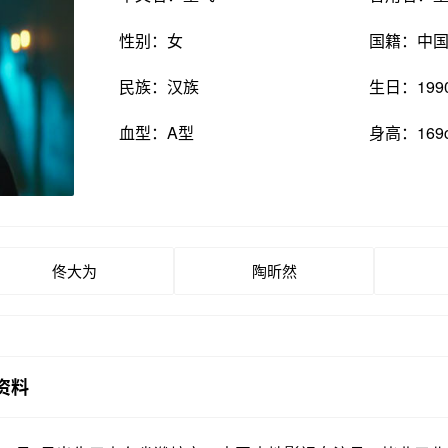
性别：女
国籍：中
民族：汉族
生日：199
血型：A型
身高：169
佟大为
陶昕然
资料