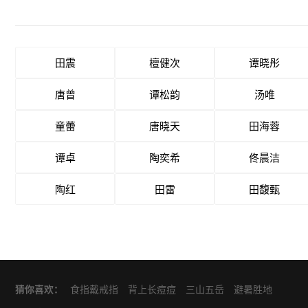
田震
檀健次
谭晓彤
唐曾
谭松韵
汤唯
童蕾
唐晓天
田海蓉
谭卓
陶奕希
佟晨洁
陶红
田雷
田馥甄
猜你喜欢：
食指戴戒指
背上长痘痘
三山五岳
避暑胜地