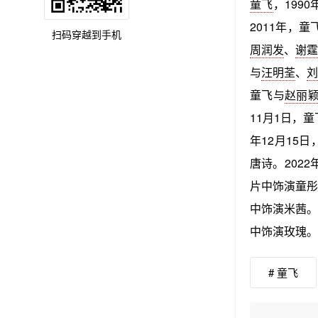
童飞
，199
2011年，
扫码穿越到手机
周润发
、
谢
与
汪明荃
、
童飞与
赵丽
11月1日，童
年12月15日
唐诗。2022
片中饰演童彤。
中饰演米茜。2
中饰演玫瑰。
# 童飞