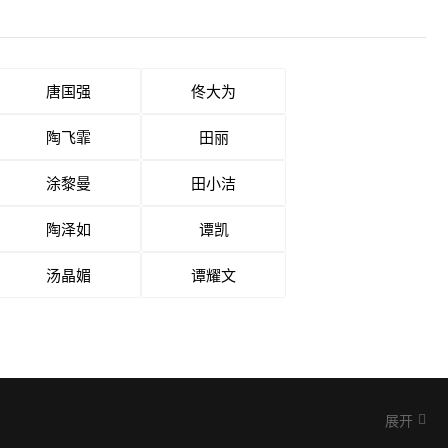
唐国强
佟大为
陶飞霏
田丽
涂黎曼
田小洁
陶泽如
谭凯
汤晶媚
谭耀文
展开