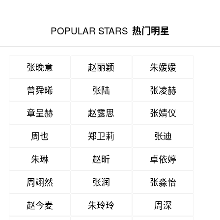
POPULAR STARS
热门明星
张晚意
赵丽颖
朱媛媛
曾舜晞
张陆
张凌赫
章呈赫
赵露思
张婧仪
周也
郑卫莉
张迪
朱琳
赵昕
卓依婷
周翊然
张润
张淼怡
赵今麦
朱玲玲
周深