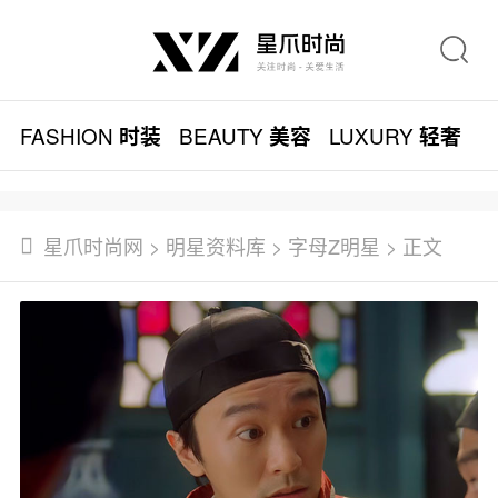
FASHION
BEAUTY
LUXURY
L
时装
美容
轻奢
星爪时尚网
>
明星资料库
>
字母Z明星
> 正文