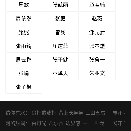
周放
张凯丽
章若楠
周依然
张庭
赵薇
甄妮
曾黎
邹元清
张雨绮
庄达菲
张本煜
周云鹏
张子健
张鲁一
张瑜
章泽天
朱亚文
张子枫
猜你喜欢：
食指戴戒指
背上长痘痘
三山五岳
展开
避暑胜地
网络热词：
白月光
凡尔赛
边界感
中二
卧龙
展开