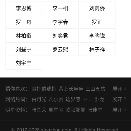
李思博
李一桐
刘芮侨
罗一舟
李宇春
罗正
林柏叡
刘奕君
李昀锐
刘些宁
罗云熙
林子祥
刘宇宁
猜你喜欢：
食指戴戒指
背上长痘痘
三山五岳
展开
避暑胜地
网络热词：
白月光
凡尔赛
边界感
中二
卧龙
展开
凤雏
二次元
KPI
EMO
CP
BUG
明星资料：
张国荣
周星驰
欧阳娜娜
张佳宁
展开
8023
CRUSH
PTSD
普信男
多巴
赵丽颖
杨幂
杨紫
辛芷蕾
王丽坤
© 2012-2026 xingzhua.com. All Rights Reserved.
胺
SP
OC
HOLD
OEM
BP
猎奇
谭松韵
唐嫣
童瑶
宋茜
孙俪
倪