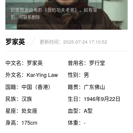
封面图源自电影《我的功夫老爸》，如有冒
犯，可联系删除
罗家英
更新时间：2025-07-24 17:10:52
中文名：罗家英
曾用名：罗行堂
外文名：Kar-Ying Law
性别：男
国籍：中国（香港）
籍贯：广东佛山
民族：汉族
生日：1946年9月22日
星座：处女座
血型：A型
身高：175cm
体重：-