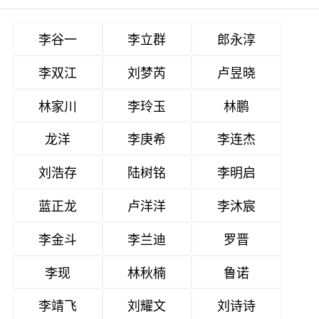
李谷一
李立群
郎永淳
李双江
刘梦芮
卢昱晓
林家川
李玲玉
林鹏
龙洋
李庚希
李连杰
刘浩存
陆树铭
李明启
蓝正龙
卢洋洋
李沐宸
李金斗
李兰迪
罗晋
李现
林秋楠
鲁诺
李靖飞
刘耀文
刘诗诗