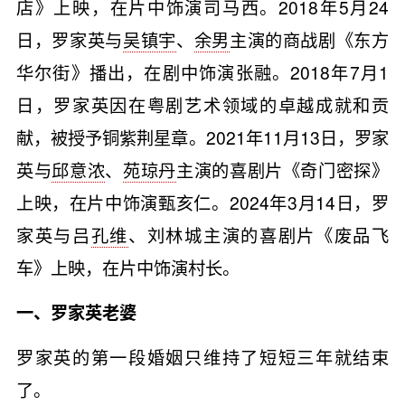
店》上映，在片中饰演司马西。2018年5月24
日，罗家英与
吴镇宇
、
余男
主演的商战剧《东方
华尔街》播出，在剧中饰演张融。2018年7月1
日，罗家英因在粤剧艺术领域的卓越成就和贡
献，被授予铜紫荆星章。2021年11月13日，罗家
英与
邱意浓
、
苑琼丹
主演的喜剧片《奇门密探》
上映，在片中饰演甄亥仁。2024年3月14日，罗
家英与吕
孔维
、刘林城主演的喜剧片《废品飞
车》上映，在片中饰演村长。
一、罗家英老婆
罗家英的第一段婚姻只维持了短短三年就结束
了。