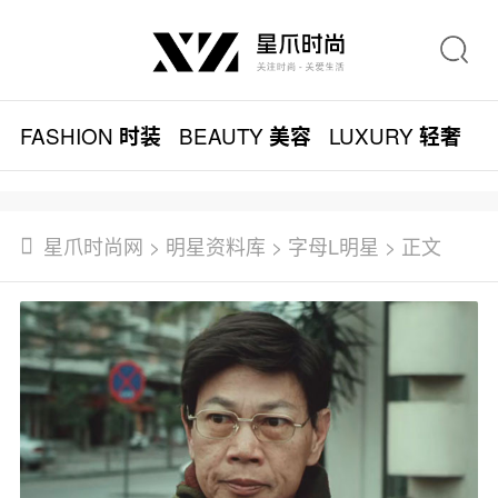
FASHION
BEAUTY
LUXURY
L
时装
美容
轻奢
星爪时尚网
>
明星资料库
>
字母L明星
> 正文