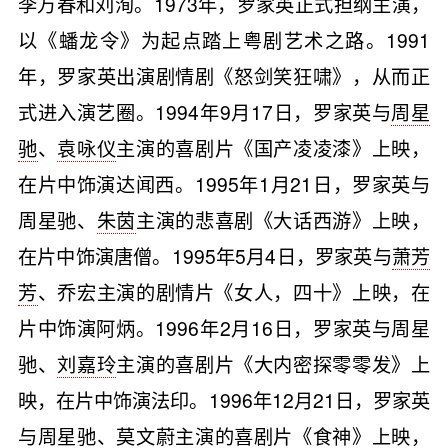
李万春和刘洵。1973年，罗家英正式担纲主演，
以《蟠龙令》为起点踏上粤剧艺术之路。1991
年，罗家英出演剧情剧《怒剑笑狂啸》，从而正
式进入演艺圈。1994年9月17日，罗家英与
周星
驰
、
袁咏仪
主演的喜剧片《国产凌凌漆》上映，
在片中饰演达闻西。1995年1月21日，罗家英与
周星驰、
朱茵
主演的悲喜剧《大话西游》上映，
在片中饰演唐僧。1995年5月4日，罗家英与
萧芳
芳
、乔宏主演的剧情片《女人，四十》上映，在
片中饰演阿炳。1996年2月16日，罗家英与周星
驰、
刘嘉玲
主演的喜剧片《大内密探零零发》上
映，在片中饰演法印。1996年12月21日，罗家英
与周星驰、
莫文蔚
主演的喜剧片《食神》上映，