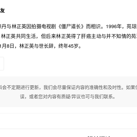
友
苑琼丹与林正英因拍摄电视剧《僵尸道长》而相识。1996年，苑
与林正英共同生活，但后来林正英得了肝癌主动与并不知情的苑
11月8日，林正英与世长辞，终年45岁。
料会不定期进行更新，我们会尽量保证内容的准确性和及时性。如果
误，或者您对内容有质疑/异议也可与我们联系。