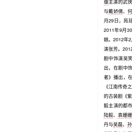
璇
主演的武侠
与
戴娇倩
、
月29日，苑
2011年9月
娘。2012年
演张芳。201
剧中饰演吴笑
出，在剧中饰
者》播出，在
《江南传奇之
的古装剧《紫
毅主演的都市
陆毅
、
袁姗
丹与
吴磊
、