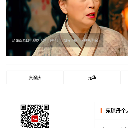
封面图源自电视剧《少年包拯》，如有冒犯，可联系删除
庾澄庆
元华
苑琼丹个