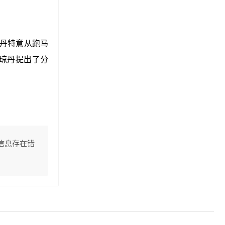
琼丹特意从跑马
琼丹提出了分
信息存在错