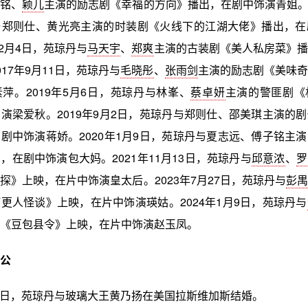
晟铭、
颖儿
主演的励志剧《幸福的方向》播出，在剧中饰演青姐。20
与郑则仕、黄光亮主演的时装剧《火线下的江湖大佬》播出，在
12月4日，苑琼丹与
马天宇
、
郑爽
主演的古装剧《美人私房菜》播
17年9月11日，苑琼丹与
毛晓彤
、
张雨剑
主演的励志剧《美味奇
萍。2019年5月6日，苑琼丹与林峯、
蔡卓妍
主演的警匪剧《
演梁爱秋。2019年9月2日，苑琼丹与郑则仕、邵美琪主演的
剧中饰演蒋娇。2020年1月9日，苑琼丹与夏志远、傅子铭主
，在剧中饰演包大妈。2021年11月13日，苑琼丹与
邱意浓
、
罗
探》上映，在片中饰演皇太后。2023年7月27日，苑琼丹与
彭禺
更人怪谈》上映，在片中饰演瑛姑。2024年1月9日，苑琼丹与
《豆包县令》上映，在片中饰演赵玉凤。
公
1月7日，苑琼丹与玻璃大王黄乃扬在美国拉斯维加斯结婚。