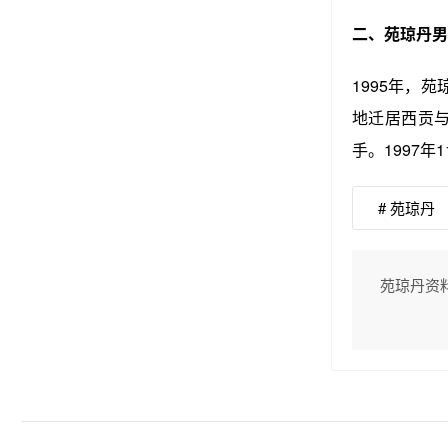
二、苑琼丹男
1995年，
地迁居西贡
手。1997年
# 苑琼丹
苑琼丹资