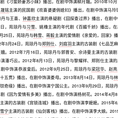
剧《刁蛮娇妻苏小妹》播出，在剧中饰演柳月娥。2010年10月
何晟铭
主演的民国剧《欢喜婆婆俏媳妇》播出，在剧中饰演马玲珑。
琼丹与王喜、
钟嘉欣
主演的悬疑剧《囧探查过界》播出，在剧中
30日，苑琼丹与
习雪
、姚橹主演的年代剧《百媚千娇》播出，在
2月25日，苑琼丹与
韩雪
、
蒋毅
主演的爱情剧《亲爱的，回家》播
2年3月24日，苑琼丹与
郑则仕
、
刘庭羽
主演的古装剧《七品芝麻
娥。2012年7月16日，苑琼丹与郭晋安、佘诗曼主演的古装
演潘巧云。2012年8月13日，苑琼丹与黎耀祥、郑则仕主演
剧中饰演恭淑皇后。2012年9月25日，苑琼丹与
梁冠华
、
赵亮
十五贯》播出，在剧中饰演娄母。2013年8月14日，苑琼丹与
林
钗奇缘》播出，在剧中饰演宁国公主。2013年9月29日，苑琼
剧《因为爱情有多美》播出，在剧中饰演杨树花。2014年4月
姗
主演的古装剧《宫锁连城》播出，在剧中饰演李嬷嬷。2015年6
孙雪宁
主演的古装剧《仙剑客栈》播出，在剧中饰演李大娘。2015