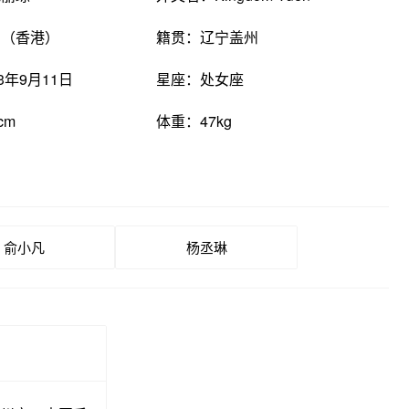
国（香港）
籍贯：辽宁盖州
3年9月11日
星座：处女座
cm
体重：47kg
俞小凡
杨丞琳