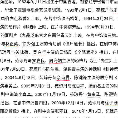
苑丽琼，1963年9月11日出生于中国香港，祖籍辽宁省营口市
，毕业于亚洲电视台艺员培训班。1993年7月1日，苑琼丹与
周
唐伯虎点秋香》上映，在片中饰演石榴姐。1994年3月24日
演的动作片《咏春》上映，在片中饰演芳姑。1994年3月31日
的喜剧片《九品芝麻官之白面包青天》上映，在片中饰演三姑。1
丹与
林正英
、
徐少强
主演的奇幻剧《僵尸道长》播出，在剧中饰演
苑琼丹与
关咏荷
、
吴启华
主演的爱情剧《全院满座》播出，在
2月8日，苑琼丹与
罗嘉良
、
周海媚
主演的恐怖片《赶尸先生》上
01年7月23日，苑琼丹与
陈浩民
、
温碧霞
主演的神话剧《封神榜
。2004年6月18日，苑琼丹与
佘诗曼
、陈键锋主演的医疗剧《
演辜美兰。2005年7月31日，苑琼丹与
陈百祥
、
滕丽名
主演的时
剧中饰演李真真。2007年1月19日，苑琼丹与
黄宗泽
、陈键锋
播出，在剧中饰演鲁四娘。2009年12月14日，苑琼丹与
徐子珊
丽高解像》播出，在剧中饰演张丽虹。2010年1月15日，苑琼