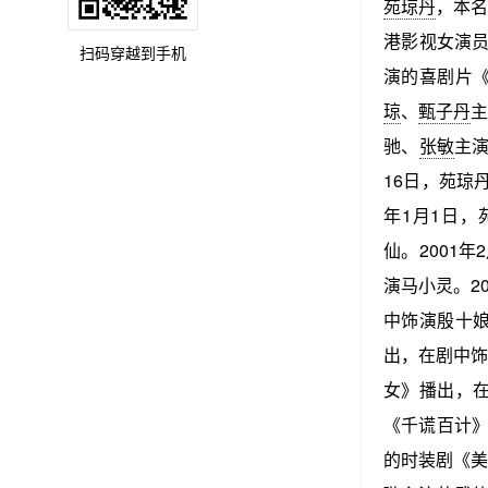
苑琼丹
，本名
港影视女演员
扫码穿越到手机
演的喜剧片《
琼
、
甄子丹
主
驰、
张敏
主演
16日，苑琼
年1月1日，
仙。2001年
演马小灵。20
中饰演殷十娘
出，在剧中饰
女》播出，在
《千谎百计》
的时装剧《美