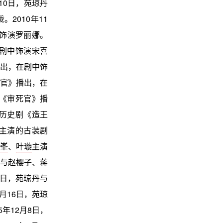
10日，苑琼丹
2010年11
饰演罗丽娜。
剧中饰演宋喜
出，在剧中饰
官》播出，在
剧《审死官》播
的历史剧《造王
主演的古装剧
峯
、
叶璇
主演
丹与
赵樱子
、蒋
8日，苑琼丹与
月16日，苑琼
年12月8日，