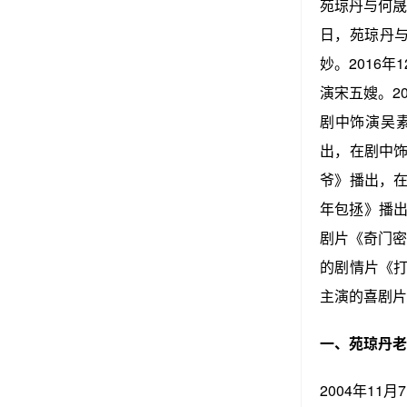
苑琼丹与何
日，苑琼丹
妙。2016年
演宋五嫂。20
剧中饰演吴素
出，在剧中饰
爷》播出，在
年包拯》播出
剧片《奇门密
的剧情片《打
主演的喜剧片
一、苑琼丹老
2004年1