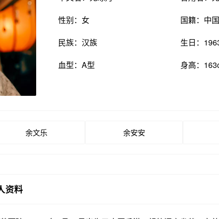
性别：女
国籍：中
民族：汉族
生日：196
血型：A型
身高：163
余文乐
余安安
人资料