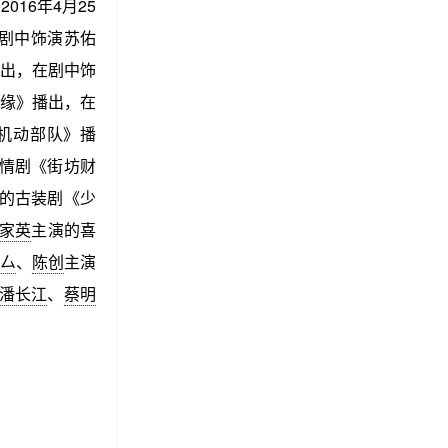
16年4月25
剧中饰演苏佑
出，在剧中饰
缘》播出，在
机动部队》播
剧情剧《街坊财
演的古装剧《少
家英
主演的喜
厶
、
陈创
主演
潘长江
、
蔡明