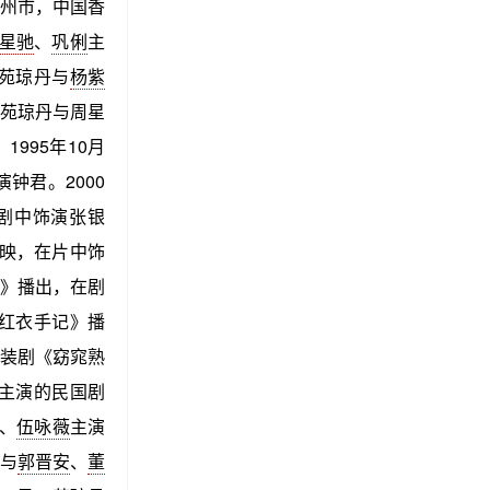
盖州市，中国香
星驰
、
巩俐
主
，苑琼丹与
杨紫
，苑琼丹与周星
995年10月
钟君。2000
剧中饰演张银
映，在片中饰
》播出，在剧
红衣手记》播
装剧《窈窕熟
主演的民国剧
、
伍咏薇
主演
丹与
郭晋安
、
董