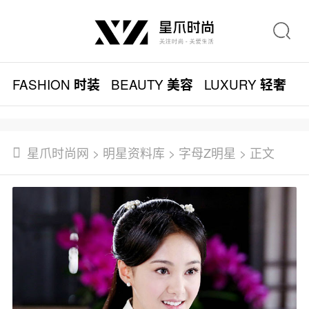
FASHION
BEAUTY
LUXURY
L
时装
美容
轻奢
星爪时尚网
>
明星资料库
>
字母Z明星
> 正文