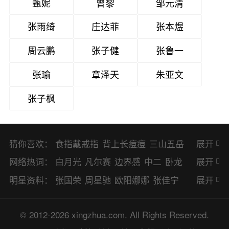
甄妮
曾黎
邹元清
张雨绮
庄达菲
张本煜
周云鹏
张子健
张鲁一
张瑜
章泽天
朱亚文
张子枫
猜你喜欢：
食指戴戒指
背上长痘痘
三山五岳
展开
避暑胜地
网络热词：
白月光
凡尔赛
边界感
中二
卧龙
展开
凤雏
二次元
KPI
EMO
CP
BUG
明星资料：
张国荣
周星驰
欧阳娜娜
张佳宁
展开
8023
CRUSH
PTSD
普信男
多巴
赵丽颖
杨幂
杨紫
辛芷蕾
王丽坤
© 2012-2026 xingzhua.com. All Rights Reserved.
胺
SP
OC
HOLD
OEM
BP
猎奇
谭松韵
唐嫣
童瑶
宋茜
孙俪
倪