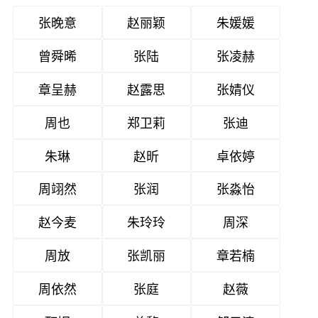
张晚意
赵丽颖
朱媛媛
曾舜晞
张陆
张凌赫
章呈赫
赵露思
张婧仪
周也
郑卫莉
张迪
朱琳
赵昕
卓依婷
周翊然
张润
张淼怡
赵今麦
朱玲玲
周深
周放
张凯丽
章若楠
周依然
张庭
赵薇