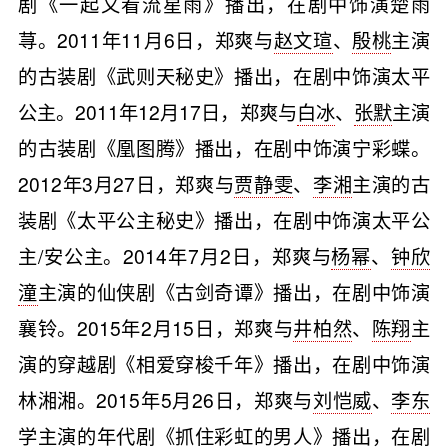
剧《一起又看流星雨》播出，在剧中饰演楚雨
荨。2011年11月6日，郑爽与
赵文瑄
、
殷桃
主演
的古装剧《武则天秘史》播出，在剧中饰演太平
公主。2011年12月17日，郑爽与
白冰
、
张默
主演
的古装剧《凰图腾》播出，在剧中饰演宁彩蝶。
2012年3月27日，郑爽与
贾静雯
、
李湘
主演的古
装剧《太平公主秘史》播出，在剧中饰演太平公
主/安公主。2014年7月2日，郑爽与
杨幂
、
钟欣
潼
主演的仙侠剧《古剑奇谭》播出，在剧中饰演
襄铃。2015年2月15日，郑爽与
井柏然
、
陈翔
主
演的穿越剧《相爱穿梭千年》播出，在剧中饰演
林湘湘。2015年5月26日，郑爽与
刘恺威
、
李东
学
主演的年代剧《抓住彩虹的男人》播出，在剧