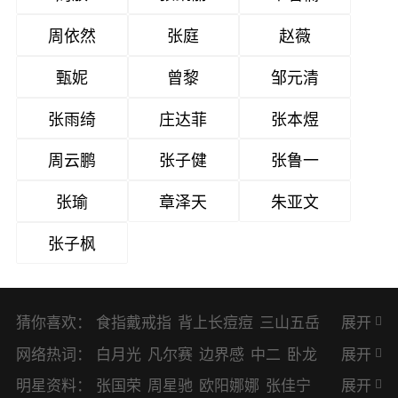
周依然
张庭
赵薇
甄妮
曾黎
邹元清
张雨绮
庄达菲
张本煜
周云鹏
张子健
张鲁一
张瑜
章泽天
朱亚文
张子枫
猜你喜欢：
食指戴戒指
背上长痘痘
三山五岳
展开
避暑胜地
网络热词：
白月光
凡尔赛
边界感
中二
卧龙
展开
凤雏
二次元
KPI
EMO
CP
BUG
明星资料：
张国荣
周星驰
欧阳娜娜
张佳宁
展开