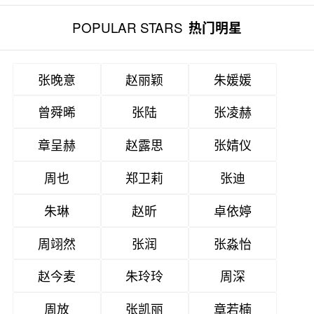
POPULAR STARS
热门明星
张晚意
赵丽颖
朱媛媛
曾舜晞
张陆
张凌赫
章呈赫
赵露思
张婧仪
周也
郑卫莉
张迪
朱琳
赵昕
卓依婷
周翊然
张润
张淼怡
赵今麦
朱玲玲
周深
周放
张凯丽
章若楠