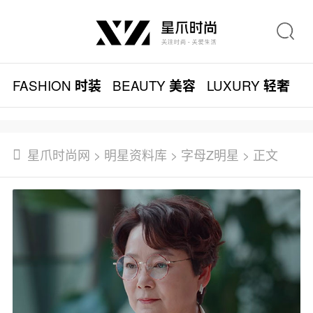
FASHION
BEAUTY
LUXURY
L
时装
美容
轻奢
星爪时尚网
>
明星资料库
>
字母Z明星
> 正文