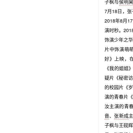
子枫与
侯明
7月18日，
2018年8月
演时秒。201
饰演少年之华
片中饰演萌萌
好》上映，在
《我的姐姐》
疑片《秘密访
的校园片《岁
演的青春片《
汝主演的青春
音
、
张新成
主
子枫与王砚