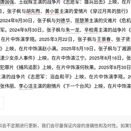
唐国强
、王砚辉主演的战争片《志愿军：雄兵出击》上映，在片
1日，张子枫与
胡先煦
、
黄小蕾
主演的爱情片《穿过月亮的旅行》
024年9月30日，张子枫与
刘德华
、
屈楚萧
主演的灾难片《危机
军。2024年9月30日，张子枫与
朱一龙
、
辛柏青
主演的战争片《
在片中饰演李晓。2025年3月22日，张子枫与
王景春
、张子贤
》上映，在片中饰演赵小满。2025年5月19日，张子枫与丁湘
漾少女杀人事件》上映，在片中饰演江宁。2025年8月16日，
犯罪片《捕风追影》上映，在片中饰演何秋果。2025年9月30
主演的战争片《志愿军：浴血和平》上映，在片中饰演李晓。202
张伟丽、
李心洁
主演的剧情片《下一个台风》上映，在片中饰演
料会不定期进行更新，我们会尽量保证内容的准确性和及时性。如果