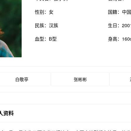
性别：女
国籍：中
民族：汉族
生日：200
血型：B型
身高：160
白敬亭
张彬彬
人资料