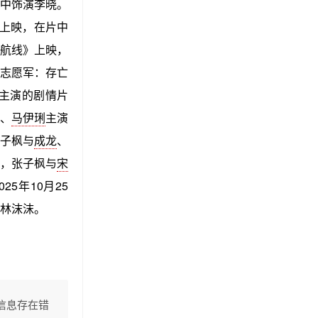
中饰演李晓。
上映，在片中
航线》上映，
志愿军：存亡
主演的剧情片
源、
马伊琍
主演
张子枫与
成龙
、
日，张子枫与
宋
5年10月25
林沫沫。
信息存在错