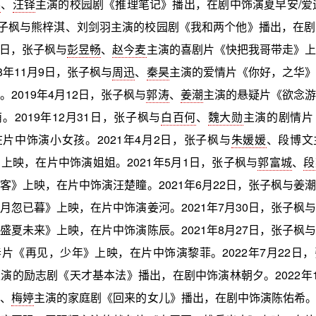
昊
、
汪铎
主演的校园剧《推理笔记》播出，在剧中饰演夏早安/爱迪
张子枫与熊梓淇、刘剑羽主演的校园剧《我和两个他》播出，在
17日，张子枫与
彭昱畅
、
赵今麦
主演的喜剧片《快把我哥带走》上
8年11月9日，张子枫与
周迅
、
秦昊
主演的爱情片《你好，之华》
。2019年4月12日，张子枫与
郭涛
、
姜潮
主演的悬疑片《欲念游
。2019年12月31日，张子枫与
白百何
、
魏大勋
主演的剧情片
片中饰演小女孩。2021年4月2日，张子枫与
朱媛媛
、段博文
上映，在片中饰演姐姐。2021年5月1日，张子枫与
郭富城
、
段
客》上映，在片中饰演汪楚瞳。2021年6月22日，张子枫与姜
月忽已暮》上映，在片中饰演姜河。2021年7月30日，张子枫与
盛夏未来》上映，在片中饰演陈辰。2021年8月27日，张子枫与
片《再见，少年》上映，在片中饰演黎菲。2022年7月22日
演的励志剧《天才基本法》播出，在剧中饰演林朝夕。2022年1
辉、
梅婷
主演的家庭剧《回来的女儿》播出，在剧中饰演陈佑希。20