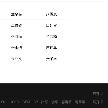
章呈赫
赵露思
卓依婷
周翊然
张凯丽
章若楠
张雨绮
庄达菲
朱亚文
张子枫
展开
OC
HOLD
OEM
BP
猎奇
佛系
喜当爹
可盐可
展开