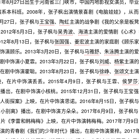
01年8月27日出生于河南省三门峡市，中国内地影视女演员，毕
表演系本科班。2008年，张子枫出演情景喜剧《电脑娃娃》，从
5月27日，张子枫与
王宝强
、
陶虹
主演的战争剧《我的父亲是板凳
2012年5月3日，张子枫与
吴秀波
、
海清
主演的爱情剧《心术》
12年8月13日，张子枫与
张国强
、
姜宏波
主演的家庭剧《顾乐家
饰演顾乐。2013年3月20日，张子枫与
马雅舒
、
朱泳腾
主演的爱
剧中饰演小夏霏。2013年3月22日，张子枫与
刘威
、
杨紫
主演的
在剧中饰演霍聪。2013年8月23日，张子枫与
徐峥
、
张颂文
主演
，在片中饰演丢丢。2015年4月9日，张子枫与王霏、
侯梦莎
播出，在剧中饰演小核桃。2015年12月31日，张子枫与王宝
人街探案》上映，在片中饰演思诺。2016年8月15日，张子枫与
小别离》播出，在剧中饰演方朵朵。2017年6月9日，张子枫
片《李雷和韩梅梅》上映，在片中饰演韩梅梅。2017年7月9
演的青春剧《我们的少年时代》播出，在剧中饰演栗梓。2017年