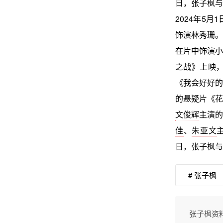
日，张子枫与
2024年5月
饰演林秀珊。2
在片中饰演小
之战》上映，
《我会好好的
的悬疑片《花
文俊辉
主演的
佳
、
朱亚文
日，张子枫与
# 张子枫
张子枫资