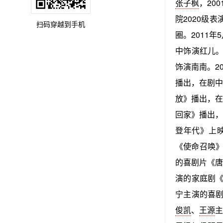
张子枫
，20
院2020级
扫码穿越到手机
圈。2011年
中饰演红儿。
饰演南南。20
播出，在剧中
放》播出，在
回家》播出，
登年代》上映
《使命召唤》
的喜剧片《唐
演的家庭剧《
宁主演的喜剧
俊凯
、
王源
主