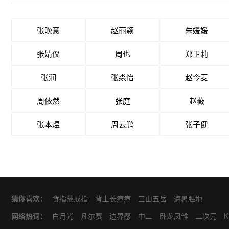
张晚意
赵丽颖
朱媛媛
张婧仪
周也
郑卫莉
张润
张淼怡
赵今麦
周依然
张庭
赵薇
张本煜
周云鹏
张子健
猜你喜欢：
食指戴戒指
背上长痘痘
三山五岳
避暑胜地
网络热词：
白月光
凡尔赛
边界感
中二
卧龙凤雏
二次元
K