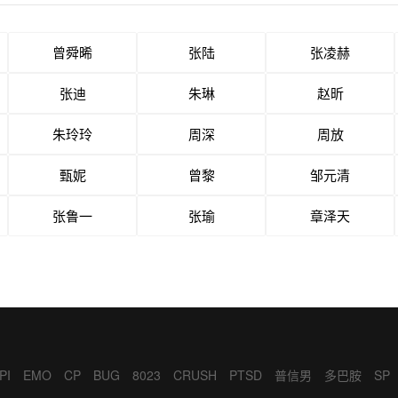
曾舜晞
张陆
张凌赫
张迪
朱琳
赵昕
朱玲玲
周深
周放
甄妮
曾黎
邹元清
张鲁一
张瑜
章泽天
PI
EMO
CP
BUG
8023
CRUSH
PTSD
普信男
多巴胺
SP