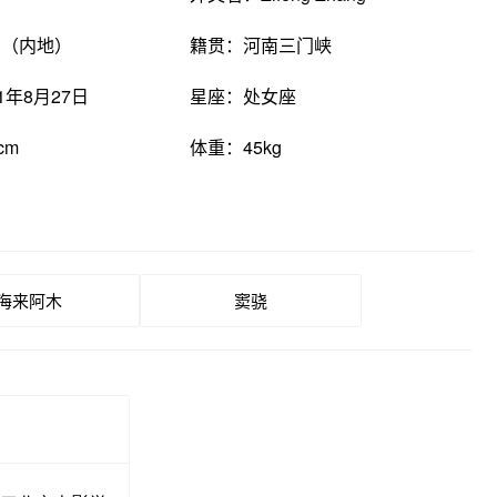
国（内地）
籍贯：河南三门峡
1年8月27日
星座：处女座
cm
体重：45kg
海来阿木
窦骁