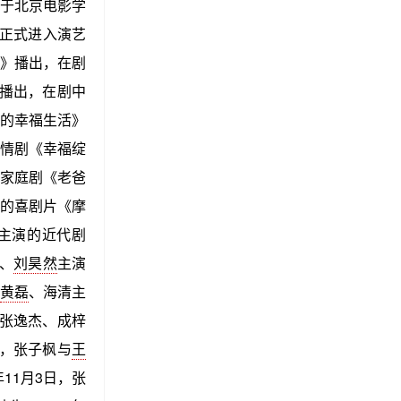
业于北京电影学
而正式进入演艺
》播出，在剧
播出，在剧中
的幸福生活》
情剧《幸福绽
家庭剧《老爸
的喜剧片《摩
主演的近代剧
强、
刘昊然
主演
黄磊
、海清主
与张逸杰、成梓
日，张子枫与
王
11月3日，张