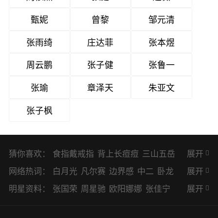
甄妮
曾黎
邹元清
张雨绮
庄达菲
张本煜
周云鹏
张子健
张鲁一
张瑜
章泽天
朱亚文
张子枫
猜你喜欢：
食指戴戒指
背上长痘痘
三山五岳
展开
避暑胜地
网络热词：
白月光
凡尔赛
边界感
中二
卧龙
展开
凤雏
二次元
KPI
EMO
CP
BUG
明星资料：
张国荣
周星驰
欧阳娜娜
张佳宁
展开
8023
CRUSH
PTSD
普信男
多巴
赵丽颖
杨幂
杨紫
辛芷蕾
王丽坤