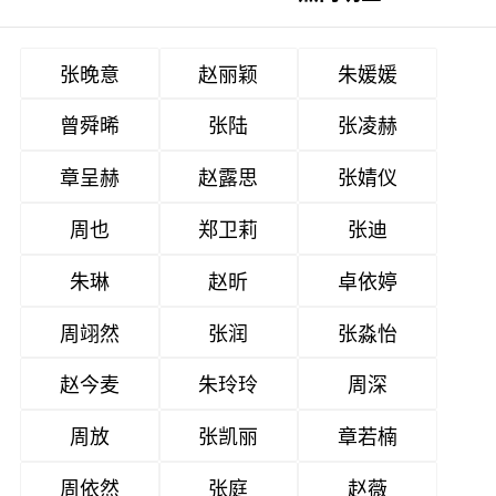
张晚意
赵丽颖
朱媛媛
曾舜晞
张陆
张凌赫
章呈赫
赵露思
张婧仪
周也
郑卫莉
张迪
朱琳
赵昕
卓依婷
周翊然
张润
张淼怡
赵今麦
朱玲玲
周深
周放
张凯丽
章若楠
周依然
张庭
赵薇