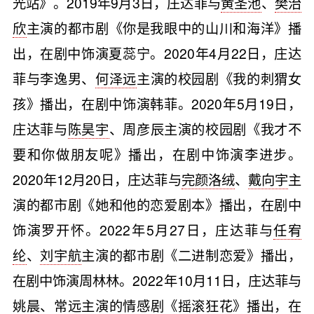
光站》。2019年9月3日，庄达菲与
黄圣池
、
樊治
欣
主演的都市剧《你是我眼中的山川和海洋》播
出，在剧中饰演夏蕊宁。2020年4月22日，庄达
菲与李逸男、
何泽远
主演的校园剧《我的刺猬女
孩》播出，在剧中饰演韩菲。2020年5月19日，
庄达菲与
陈昊宇
、周彦辰主演的校园剧《我才不
要和你做朋友呢》播出，在剧中饰演李进步。
2020年12月20日，庄达菲与
完颜洛绒
、
戴向宇
主
演的都市剧《她和他的恋爱剧本》播出，在剧中
饰演罗开怀。2022年5月27日，庄达菲与
任宥
纶
、
刘宇航
主演的都市剧《二进制恋爱》播出，
在剧中饰演周林林。2022年10月11日，庄达菲与
姚晨
、
常远
主演的情感剧《摇滚狂花》播出，在