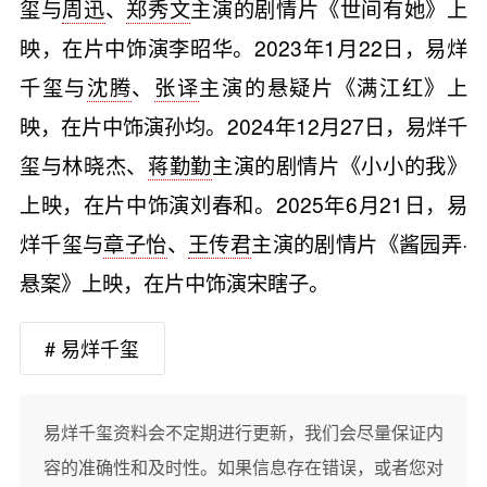
玺与
周迅
、
郑秀文
主演的剧情片《世间有她》上
映，在片中饰演李昭华。2023年1月22日，易烊
千玺与
沈腾
、
张译
主演的悬疑片《满江红》上
映，在片中饰演孙均。2024年12月27日，易烊千
玺与林晓杰、
蒋勤勤
主演的剧情片《小小的我》
上映，在片中饰演刘春和。2025年6月21日，易
烊千玺与
章子怡
、
王传君
主演的剧情片《酱园弄·
悬案》上映，在片中饰演宋瞎子。
# 易烊千玺
易烊千玺资料会不定期进行更新，我们会尽量保证内
容的准确性和及时性。如果信息存在错误，或者您对