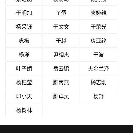
于明加
丫蛋
袁娅维
杨采钰
于文文
于荣光
咏梅
于越
炎亚纶
杨洋
尹相杰
于波
叶子媚
岳云鹏
央金兰泽
杨钰莹
颜丙燕
杨志刚
印小天
颜卓灵
杨舒
杨树林