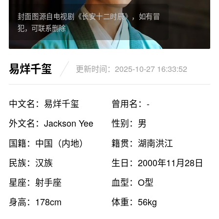
封面图源自电视剧《长安十二时辰》，如有冒
犯，可联系删除
易烊千玺
更新时间：2025-10-27 16:33:52
中文名：易烊千玺
曾用名：-
外文名：Jackson Yee
性别：男
国籍：中国（内地）
籍贯：湖南洪江
民族：汉族
生日：2000年11月28日
星座：射手座
血型：O型
身高：178cm
体重：56kg