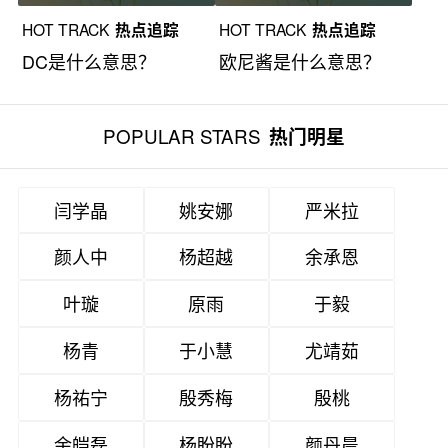
HOT TRACK
热点追踪
HOT TRACK
热点追踪
DC是什么意思？
欧尼酱是什么意思？
POPULAR STARS
热门明星
闫学晶
姚安娜
严米拉
颜人中
杨超越
余承恩
叶璇
原雨
于毅
杨青
于小慧
尤靖茹
杨祐宁
殷秀梅
殷桃
余皑磊
杨盼盼
颜丹晨