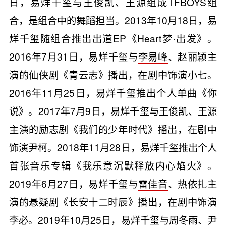
日，易烊千玺与
王俊凯
、
王源
组成TFBOYS组
合，是组合中的舞蹈担当。2013年10月18日，易
烊千玺随组合推出出道EP《Heart梦·出发》。
2016年7月31日，易烊千玺与
李易峰
、
赵丽颖
主
演的仙侠剧《青云志》播出，在剧中饰演小七。
2016年11月25日，易烊千玺推出个人单曲《你
说》。2017年7月9日，易烊千玺与王俊凯、王源
主演的励志剧《我们的少年时代》播出，在剧中
饰演尹柯。2018年11月28日，易烊千玺推出个人
首张音乐专辑《我乐意沉默释放内心焰火》。
2019年6月27日，易烊千玺与
雷佳音
、
热依扎
主
演的悬疑剧《长安十二时辰》播出，在剧中饰演
李必。2019年10月25日，易烊千玺与
周冬雨
、尹