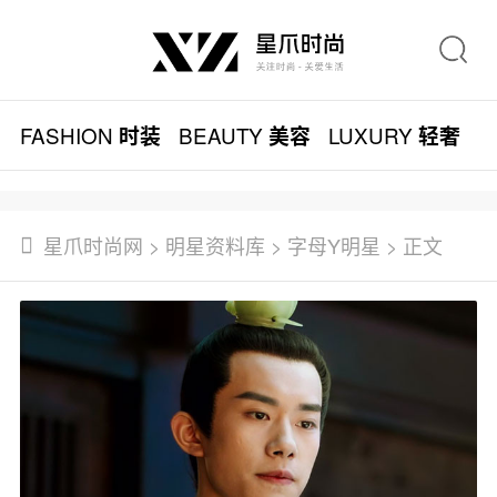
FASHION
BEAUTY
LUXURY
L
时装
美容
轻奢
星爪时尚网
>
明星资料库
>
字母Y明星
> 正文