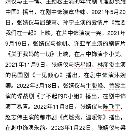
婧仪与
王一博
、
王劲松
主演的年代剧《理想照耀
中国》播出，在剧中饰演章华妹。2021年5月20
日，张婧仪与
屈楚萧
、
孙宁
主演的爱情片《我要
我们在一起》上映，在片中饰演凌一尧。2021年
9月19日，张婧仪与
徐帆
、
许亚军
主演的剧情片
《关于我妈的一切》上映，在片中饰演李小美。
2021年11月9日，张婧仪与
陈星旭
、
林彦俊
主演
的民国剧《一见倾心》播出，在剧中饰演沐婉
卿。2022年3月18日，张婧仪与
牛骏峰
、
曾黎
主
演的谍战剧《了不起的D小姐》播出，在剧中饰
演丁易青。2022年11月3日，张婧仪与
陈飞宇
、
赵志伟
主演的都市剧《点燃我，温暖你》播出，
在剧中饰演朱韵。2023年1月22日，张婧仪与
梁