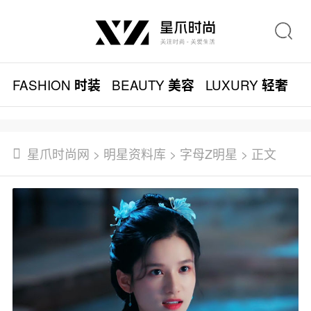
FASHION
BEAUTY
LUXURY
L
时装
美容
轻奢
星爪时尚网
>
明星资料库
>
字母Z明星
> 正文