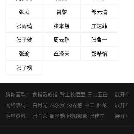
张庭
曾黎
邹元清
张雨绮
张本煜
庄达菲
张子健
周云鹏
张鲁一
张瑜
章泽天
郑希怡
张子枫
猜你喜欢：
食指戴戒指
背上长痘痘
三山五岳
展开
避暑胜地
网络热词：
白月光
凡尔赛
边界感
中二
卧龙
展开
凤雏
二次元
KPI
EMO
CP
BUG
明星资料：
张国荣
周星驰
欧阳娜娜
张佳宁
展开
8023
CRUSH
PTSD
普信男
多巴
赵丽颖
杨幂
杨紫
辛芷蕾
王丽坤