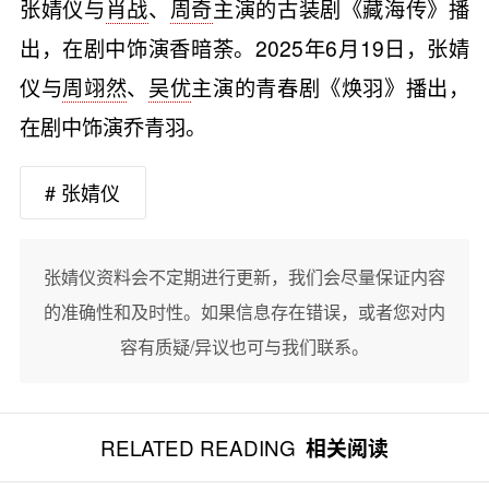
张婧仪与
肖战
、
周奇
主演的古装剧《藏海传》播
出，在剧中饰演香暗荼。2025年6月19日，张婧
仪与
周翊然
、
吴优
主演的青春剧《焕羽》播出，
在剧中饰演乔青羽。
# 张婧仪
张婧仪资料会不定期进行更新，我们会尽量保证内容
的准确性和及时性。如果信息存在错误，或者您对内
容有质疑/异议也可与我们联系。
RELATED READING
相关阅读