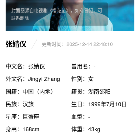
封面图源自电视剧《惜花芷》，如有冒犯，可
联系删除
张婧仪
更新时间：2025-12-14 22:48:10
中文名：张婧仪
曾用名：-
外文名：Jingyi Zhang
性别：女
国籍：中国（内地）
籍贯：湖南邵阳
民族：汉族
生日：1999年7月10日
星座：巨蟹座
血型：-
身高：168cm
体重：43kg