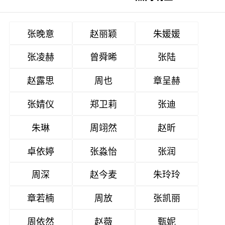
张晚意
赵丽颖
朱媛媛
张凌赫
曾舜晞
张陆
赵露思
周也
章呈赫
张婧仪
郑卫莉
张迪
朱琳
周翊然
赵昕
卓依婷
张淼怡
张润
周深
赵今麦
朱玲玲
章若楠
周放
张凯丽
周依然
赵薇
甄妮