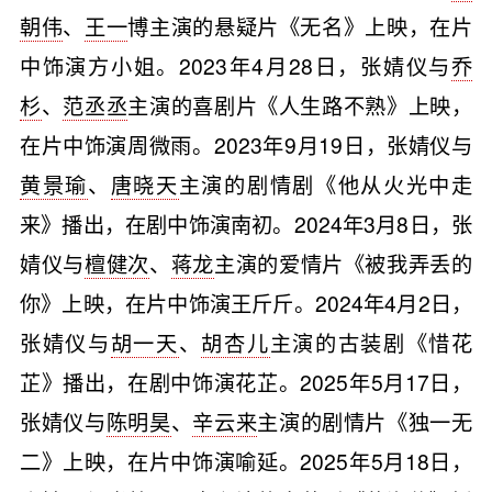
朝伟
、
王一
博主演的悬疑片《无名》上映，在片
中饰演方小姐。2023年4月28日，张婧仪与
乔
杉
、
范丞丞
主演的喜剧片《人生路不熟》上映，
在片中饰演周微雨。2023年9月19日，张婧仪与
黄景瑜
、
唐晓天
主演的剧情剧《他从火光中走
来》播出，在剧中饰演南初。2024年3月8日，张
婧仪与
檀健次
、
蒋龙
主演的爱情片《被我弄丢的
你》上映，在片中饰演王斤斤。2024年4月2日，
张婧仪与
胡一天
、
胡杏儿
主演的古装剧《惜花
芷》播出，在剧中饰演花芷。2025年5月17日，
张婧仪与
陈明昊
、
辛云来
主演的剧情片《独一无
二》上映，在片中饰演喻延。2025年5月18日，