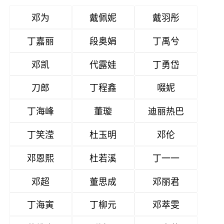
邓为
戴佩妮
戴羽彤
丁嘉丽
段奥娟
丁禹兮
邓凯
代露娃
丁勇岱
刀郎
丁程鑫
啜妮
丁海峰
董璇
迪丽热巴
丁笑滢
杜玉明
邓伦
邓恩熙
杜若溪
丁一一
邓超
董思成
邓丽君
丁海寅
丁柳元
邓萃雯