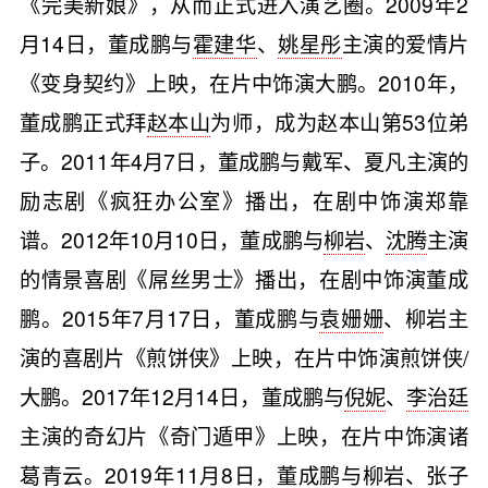
《完美新娘》，从而正式进入演艺圈。2009年2
月14日，董成鹏与
霍建华
、
姚星彤
主演的爱情片
《变身契约》上映，在片中饰演大鹏。2010年，
董成鹏正式拜
赵本山
为师，成为赵本山第53位弟
子。2011年4月7日，董成鹏与戴军、夏凡主演的
励志剧《疯狂办公室》播出，在剧中饰演郑靠
谱。2012年10月10日，董成鹏与
柳岩
、
沈腾
主演
的情景喜剧《屌丝男士》播出，在剧中饰演董成
鹏。2015年7月17日，董成鹏与
袁姗姗
、柳岩主
演的喜剧片《煎饼侠》上映，在片中饰演煎饼侠/
大鹏。2017年12月14日，董成鹏与
倪妮
、
李治廷
主演的奇幻片《奇门遁甲》上映，在片中饰演诸
葛青云。2019年11月8日，董成鹏与柳岩、张子