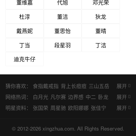
董维嘉
代旭
邓光荣
杜淳
董洁
狄龙
戴燕妮
董思怡
董晴
丁当
段星羽
丁洁
迪克牛仔
猜你喜欢：
食指戴戒指
背上长痘痘
三山五岳
展开
避暑胜地
网络热词：
白月光
凡尔赛
边界感
中二
卧龙
展开
凤雏
二次元
KPI
EMO
CP
BUG
明星资料：
张国荣
周星驰
欧阳娜娜
张佳宁
展开
8023
CRUSH
PTSD
普信男
多巴
赵丽颖
杨幂
杨紫
辛芷蕾
王丽坤
© 2012-2026 xingzhua.com. All Rights Reserved.
胺
SP
OC
HOLD
OEM
BP
猎奇
谭松韵
唐嫣
童瑶
宋茜
孙俪
倪