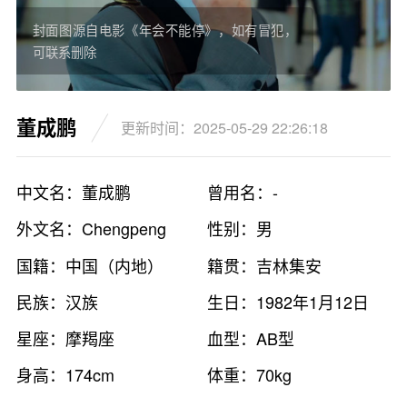
封面图源自电影《年会不能停》，如有冒犯，
可联系删除
董成鹏
更新时间：2025-05-29 22:26:18
中文名：董成鹏
曾用名：-
外文名：Chengpeng
性别：男
Dong
国籍：中国（内地）
籍贯：吉林集安
民族：汉族
生日：1982年1月12日
星座：摩羯座
血型：AB型
身高：174cm
体重：70kg