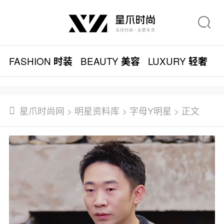
FASHION
BEAUTY
LUXURY
L
时装
美容
轻奢
星爪时尚网
>
明星资料库
>
字母Y明星
> 正文