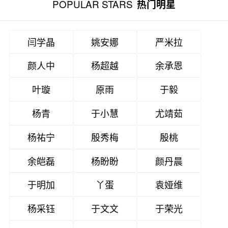
POPULAR STARS
热门明星
闫学晶
姚安娜
严米拉
颜人中
杨超越
余承恩
叶璇
原雨
于毅
杨青
于小慧
尤靖茹
杨祐宁
殷秀梅
殷桃
余皑磊
杨盼盼
颜丹晨
于明加
丫蛋
袁娅维
杨采钰
于文文
于荣光