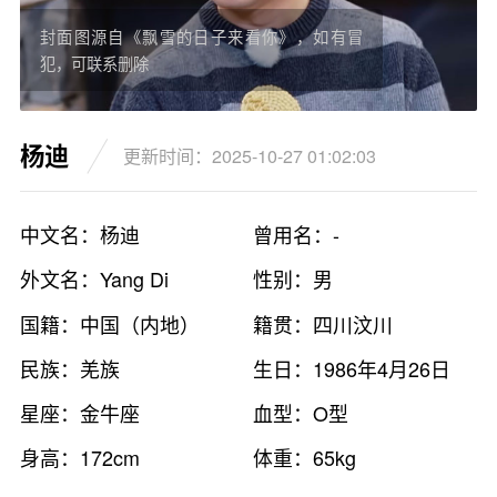
封面图源自《飘雪的日子来看你》，如有冒
犯，可联系删除
杨迪
更新时间：2025-10-27 01:02:03
中文名：杨迪
曾用名：-
外文名：Yang Di
性别：男
国籍：中国（内地）
籍贯：四川汶川
民族：羌族
生日：1986年4月26日
星座：金牛座
血型：O型
身高：172cm
体重：65kg