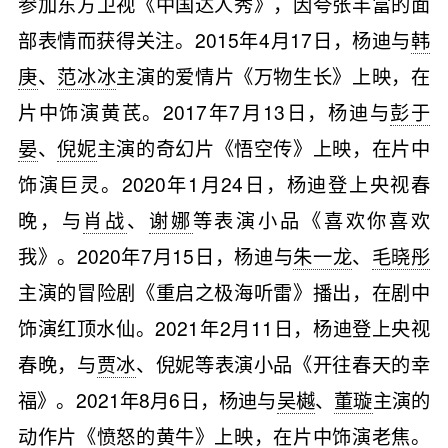
参加东方卫视《中国达人秀》，因夸张丰富的面
部表情而获得关注。2015年4月17日，杨迪与
韩
庚
、
范冰冰
主演的爱情片《万物生长》上映，在
片中饰演黄芪。2017年7月13日，杨迪与
彭于
晏
、
倪妮
主演的奇幻片《悟空传》上映，在片中
饰演巨灵。2020年1月24日，杨迪登上央视春
晚，与
肖战
、
谢娜
等表演小品《喜欢你喜欢
我》。2020年7月15日，杨迪与
朱一龙
、
毛晓彤
主演的冒险剧《重启之极海听雷》播出，在剧中
饰演红顶水仙。2021年2月11日，杨迪登上央视
春晚，与
贾冰
、倪妮等表演小品《开往春天的幸
福》。2021年8月6日，杨迪与
吴樾
、
董璇
主演的
动作片《愤怒的黄牛》上映，在片中饰演老焦。