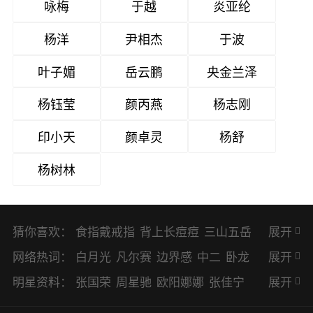
咏梅
于越
炎亚纶
杨洋
尹相杰
于波
叶子媚
岳云鹏
央金兰泽
杨钰莹
颜丙燕
杨志刚
印小天
颜卓灵
杨舒
杨树林
猜你喜欢：
食指戴戒指
背上长痘痘
三山五岳
展开
避暑胜地
网络热词：
白月光
凡尔赛
边界感
中二
卧龙
展开
凤雏
二次元
KPI
EMO
CP
BUG
明星资料：
张国荣
周星驰
欧阳娜娜
张佳宁
展开
8023
CRUSH
PTSD
普信男
多巴
赵丽颖
杨幂
杨紫
辛芷蕾
王丽坤