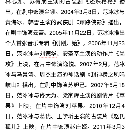
林心如
、
苏有朋
主演的古装剧《还珠格格》播
出，在剧中饰演金锁。2004年3月8日，范冰冰与
黄海冰
、
韩雪
主演的武侠剧《萍踪侠影》播出，
在剧中饰演云蕾。2005年11月22日，范冰冰推出
个人首张音乐专辑《刚刚开始》。2006年11月23
日，范冰冰与
刘德华
、安圣基主演的动作片《墨
攻》上映，在片中饰演逸悦。2007年2月，范冰
冰与
马景涛
、
周杰
主演的神话剧《封神榜之凤鸣
岐山》播出，在剧中饰演苏妲己。2007年5月18
日，范冰冰与
佟大为
、
梁家辉
主演的剧情片《苹
果》上映，在片中饰演刘苹果。2010年12月4
日，范冰冰与
葛优
、
王学圻
主演的古装片《赵氏
孤儿》上映，在片中饰演赵庄姬。2011年3月3