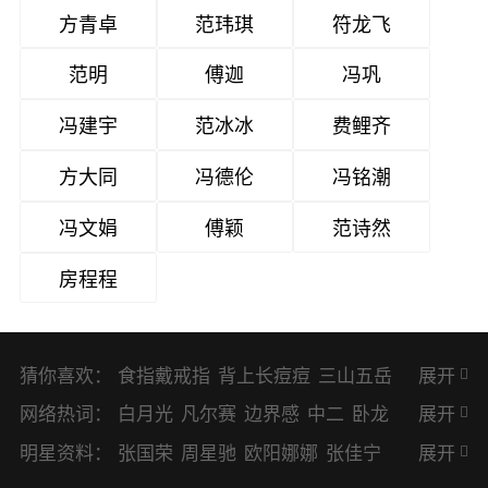
方青卓
范玮琪
符龙飞
范明
傅迦
冯巩
冯建宇
范冰冰
费鲤齐
方大同
冯德伦
冯铭潮
冯文娟
傅颖
范诗然
房程程
猜你喜欢：
食指戴戒指
背上长痘痘
三山五岳
展开
避暑胜地
网络热词：
白月光
凡尔赛
边界感
中二
卧龙
展开
凤雏
二次元
KPI
EMO
CP
BUG
明星资料：
张国荣
周星驰
欧阳娜娜
张佳宁
展开