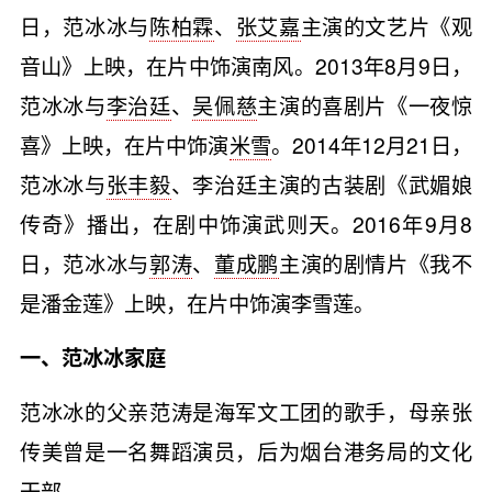
日，范冰冰与
陈柏霖
、
张艾嘉
主演的文艺片《观
音山》上映，在片中饰演南风。2013年8月9日，
范冰冰与
李治廷
、
吴佩慈
主演的喜剧片《一夜惊
喜》上映，在片中饰演
米雪
。2014年12月21日，
范冰冰与
张丰毅
、李治廷主演的古装剧《武媚娘
传奇》播出，在剧中饰演武则天。2016年9月8
日，范冰冰与
郭涛
、
董成鹏
主演的剧情片《我不
是潘金莲》上映，在片中饰演李雪莲。
一、范冰冰家庭
范冰冰的父亲范涛是海军文工团的歌手，母亲张
传美曾是一名舞蹈演员，后为烟台港务局的文化
干部。