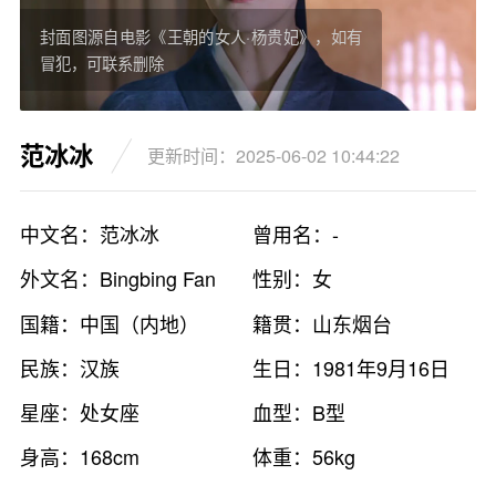
封面图源自电影《王朝的女人·杨贵妃》，如有
冒犯，可联系删除
范冰冰
更新时间：2025-06-02 10:44:22
中文名：范冰冰
曾用名：-
外文名：Bingbing Fan
性别：女
国籍：中国（内地）
籍贯：山东烟台
民族：汉族
生日：1981年9月16日
星座：处女座
血型：B型
身高：168cm
体重：56kg