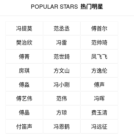
POPULAR STARS
热门明星
冯提莫
范丞丞
傅首尔
樊治欣
冯雷
范帅琦
傅菁
范世錡
凤飞飞
房琪
方文山
方逸伦
傅淼
冯小刚
傅声
傅艺伟
范伟
冯晖
傅晶
方琼
费玉清
付笛声
冯恩鹤
冯远征