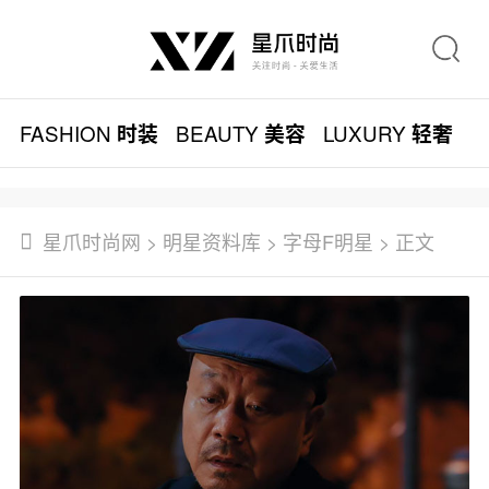
FASHION
BEAUTY
LUXURY
L
时装
美容
轻奢
星爪时尚网
>
明星资料库
>
字母F明星
> 正文