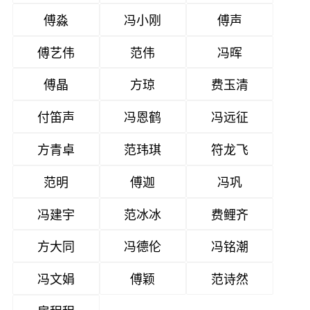
傅淼
冯小刚
傅声
傅艺伟
范伟
冯晖
傅晶
方琼
费玉清
付笛声
冯恩鹤
冯远征
方青卓
范玮琪
符龙飞
范明
傅迦
冯巩
冯建宇
范冰冰
费鲤齐
方大同
冯德伦
冯铭潮
冯文娟
傅颖
范诗然