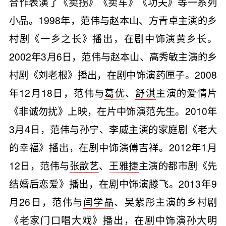
合作表演了《卖拐》《卖车》《功夫》等一系列
小品。1998年，范伟与赵本山、
方青卓
主演的乡
村剧《一乡之长》播出，在剧中饰演黄乡长。
2002年3月6日，范伟与赵本山、高秀敏主演的乡
村剧《刘老根》播出，在剧中饰演药匣子。2008
年12月18日，范伟与
葛优
、
舒淇
主演的爱情片
《非诚勿扰》上映，在片中饰演范先生。2010年
3月4日，范伟与
孙宁
、
李威
主演的家庭剧《老大
的幸福》播出，在剧中饰演傅吉祥。2012年1月
12日，范伟与
张歆艺
、
王雅捷
主演的都市剧《先
结婚后恋爱》播出，在剧中饰演滕飞。2013年9
月26日，范伟与
闫学晶
、吴紫彤主演的乡村剧
《老家门口唱大戏》播出，在剧中饰演孙大明