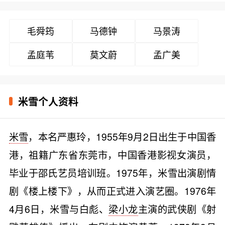
毛舜筠
马德钟
马景涛
孟庭苇
莫文蔚
孟广美
米雪个人资料
米雪
，本名严惠玲，1955年9月2日出生于中国香
港，祖籍广东省东莞市，中国香港影视女演员，
毕业于邵氏艺员培训班。1975年，米雪出演剧情
剧《楼上楼下》，从而正式进入演艺圈。1976年
4月6日，米雪与白彪、
梁小龙
主演的武侠剧《射