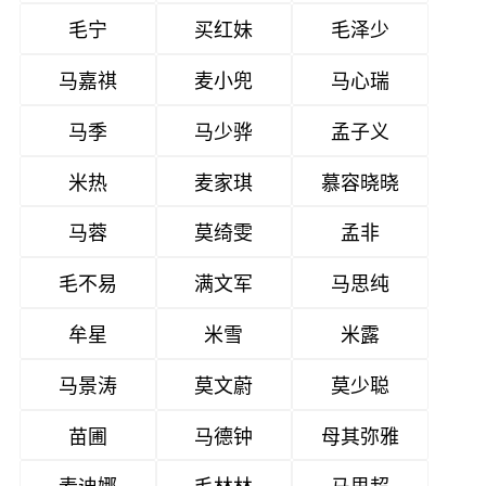
毛宁
买红妹
毛泽少
马嘉祺
麦小兜
马心瑞
马季
马少骅
孟子义
米热
麦家琪
慕容晓晓
马蓉
莫绮雯
孟非
毛不易
满文军
马思纯
牟星
米雪
米露
马景涛
莫文蔚
莫少聪
苗圃
马德钟
母其弥雅
麦迪娜
毛林林
马思超