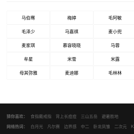
马伯骞
梅婷
毛阿敏
毛泽少
马嘉祺
麦小兜
麦家琪
慕容晓晓
马蓉
牟星
米雪
米露
母其弥雅
麦迪娜
毛林林
猜你喜欢：
食指戴戒指
背上长痘痘
三山五岳
避暑胜地
网络热词：
白月光
凡尔赛
边界感
中二
卧龙凤雏
二次元
K