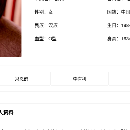
性别：女
国籍：中
民族：汉族
生日：198
血型：O型
身高：163
冯恩鹤
李宥利
人资料