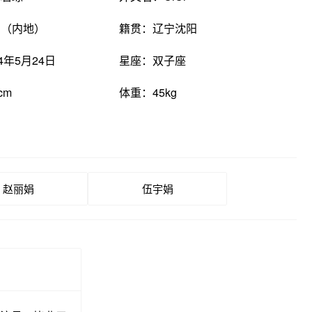
国（内地）
籍贯：辽宁沈阳
4年5月24日
星座：双子座
cm
体重：45kg
赵丽娟
伍宇娟