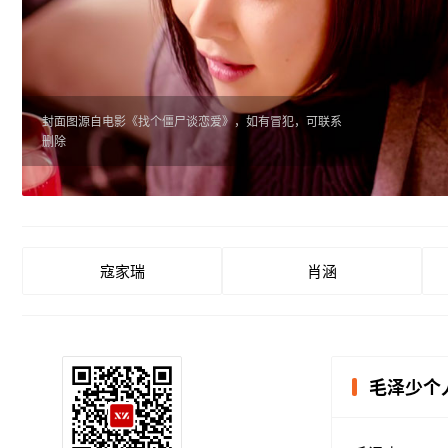
封面图源自电影《找个僵尸谈恋爱》，如有冒犯，可联系
删除
寇家瑞
肖涵
毛泽少个