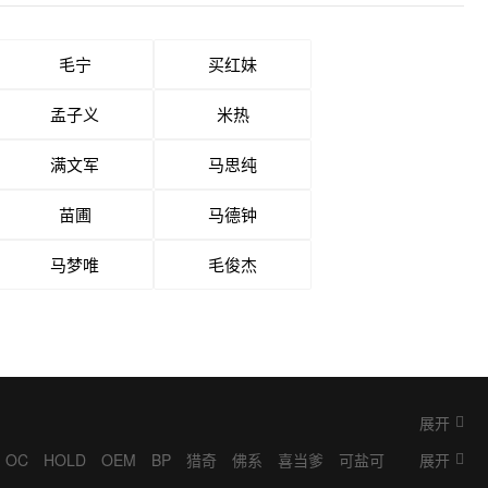
毛宁
买红妹
孟子义
米热
满文军
马思纯
苗圃
马德钟
马梦唯
毛俊杰
展开
OC
HOLD
OEM
BP
猎奇
佛系
喜当爹
可盐可
展开