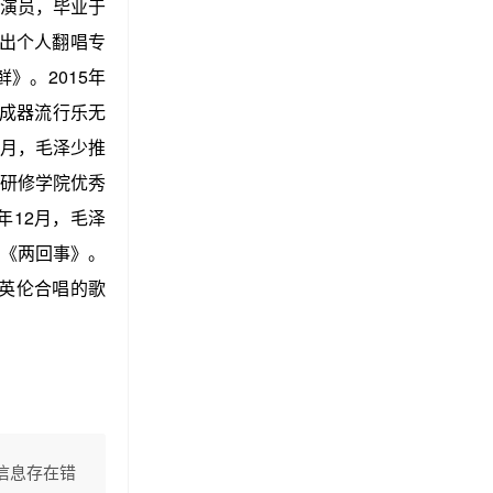
视演员，毕业于
推出个人翻唱专
》。2015年
合成器流行乐无
3月，毛泽少推
乐研修学院优秀
年12月，毛泽
曲《两回事》。
马英伦合唱的歌
信息存在错