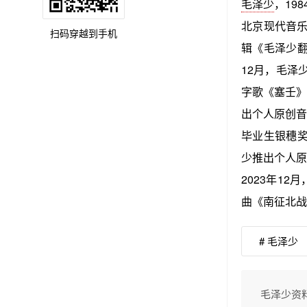
毛泽少
，19
北京现代音乐
扫码穿越到手机
辑《毛泽少翻
12月，毛泽
字歌《塞壬》
出个人原创音
毕业生银穗奖
少推出个人原
2023年1
曲《南征北战
# 毛泽少
毛泽少资