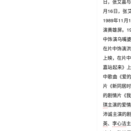
日，张艾嘉
月16日，张
1989年11
演黄雄屏。19
中饰演乌嘴婆
在片中饰演洪
上映，在片中
嘉站起来》上
中歌曲《爱的
片《新同居时
的剧情片《我
琪
主演的爱情
沛诚主演的剧
英
、
李心洁
主