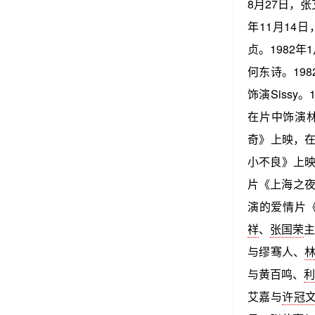
8月27日，
年11月14
贞。1982
何东诗。19
饰演Sissy
在片中饰演林
奇》上映，在
小不良》上映
片《上海之夜
演的爱情片《
祥
、
张国荣
主
与缪骞人、
与黄百鸣、
艾嘉与
许冠