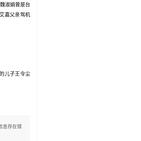
魏淑娟曾是台
张艾嘉父亲驾机
嘉的儿子王令尘
信息存在错