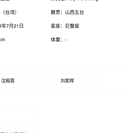
国（台湾）
籍贯：山西五台
3年7月21日
星座：巨蟹座
cm
体重：-
沈殿霞
刘家辉