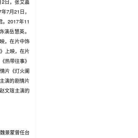
月2日，张艾嘉
年7月21日，
2017年11
饰演岳慧英。
映，在片中饰
园》上映，在片
《热带往事》
剧情片《灯火阑
林主演的剧情片
赵文瑄主演的
魏景蒙曾任台