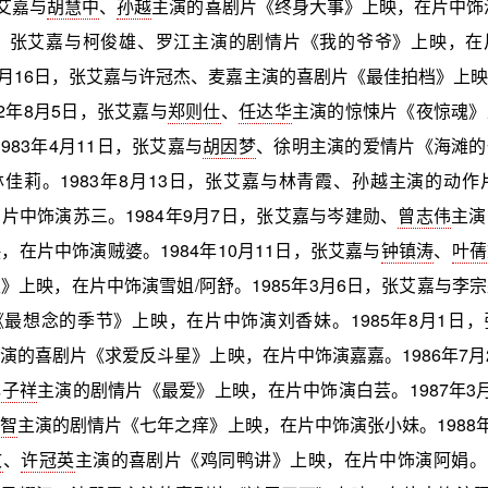
张艾嘉与
胡慧中
、
孙越
主演的喜剧片《终身大事》上映，在片中饰演
日，张艾嘉与柯俊雄、罗江主演的剧情片《我的爷爷》上映，在
年1月16日，张艾嘉与许冠杰、麦嘉主演的喜剧片《最佳拍档》上
82年8月5日，张艾嘉与
郑则仕
、
任达华
主演的惊悚片《夜惊魂》
。1983年4月11日，张艾嘉与
胡因梦
、徐明主演的爱情片《海滩的
佳莉。1983年8月13日，张艾嘉与林青霞、孙越主演的动作片
片中饰演苏三。1984年9月7日，张艾嘉与岑建勋、
曾志伟
主演
，在片中饰演贼婆。1984年10月11日，张艾嘉与
钟镇涛
、
叶蒨
》上映，在片中饰演雪姐/阿舒。1985年3月6日，张艾嘉与李
最想念的季节》上映，在片中饰演刘香妹。1985年8月1日
演的喜剧片《求爱反斗星》上映，在片中饰演嘉嘉。1986年7月
林子祥
主演的剧情片《最爱》上映，在片中饰演白芸。1987年3
利智
主演的剧情片《七年之痒》上映，在片中饰演张小妹。1988年
文
、
许冠英
主演的喜剧片《鸡同鸭讲》上映，在片中饰演阿娟。19