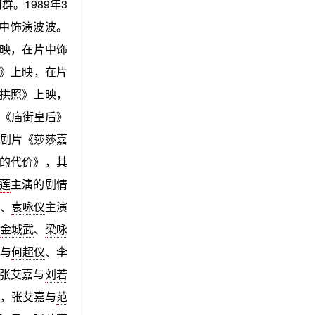
。1989年3
中饰演波波。
映，在片中饰
》上映，在片
星拱照》上映，
《庙街皇后》
剧片《莎莎嘉
爱的代价》，其
莲
主演的剧情
、
袁咏仪
主演
金城武
、
梁咏
嘉与
何超仪
、李
，张艾嘉与
刘若
3日，张艾嘉与
范