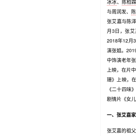
冰冰
、
陈柏
与周润发、
张艾嘉与陈泽
月3日，张
2018年12
演张姐。20
中饰演老年张
上映，在片中
珊》上映，在
《二十四味》
剧情片《女儿
一、张艾嘉家
张艾嘉的祖父