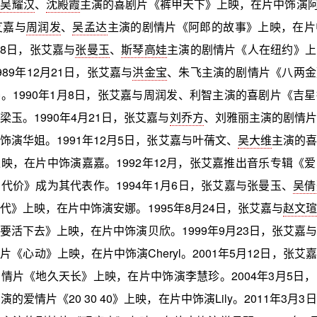
与
吴耀汉
、
沈殿霞
主演的喜剧片《裤甲天下》上映，在片中饰演阿群
艾嘉与
周润发
、
吴孟达
主演的剧情片《阿郎的故事》上映，在片
月18日，张艾嘉与
张曼玉
、
斯琴高娃
主演的剧情片《人在纽约》上
89年12月21日，张艾嘉与
洪金宝
、朱飞主演的剧情片《八两金
。1990年1月8日，张艾嘉与周润发、利智主演的喜剧片《吉
梁玉。1990年4月21日，张艾嘉与
刘乔方
、刘雅丽主演的剧情片
饰演华姐。1991年12月5日，张艾嘉与叶蒨文、
吴大维
主演的喜
映，在片中饰演嘉嘉。1992年12月，张艾嘉推出音乐专辑《
代价》成为其代表作。1994年1月6日，张艾嘉与张曼玉、
吴倩
代》上映，在片中饰演安娜。1995年8月24日，张艾嘉与
赵文瑄
要活下去》上映，在片中饰演贝欣。1999年9月23日，张艾嘉与
片《心动》上映，在片中饰演Cheryl。2001年5月12日，张艾
情片《地久天长》上映，在片中饰演李慧珍。2004年3月5日
演的爱情片《20 30 40》上映，在片中饰演Lily。2011年3月