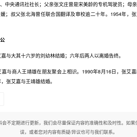
、中央通讯社社长；父亲张文庄曾是宋美龄的专机驾驶员；母亲
媛；叔父张北海曾任联合国翻译及审校逾二十年。1954年，
公
张艾嘉与大其十六岁的刘幼林结婚；六年后两人以离婚告终。
张艾嘉与商人王靖雄在朋友聚会上相识。1990年8月16日，张艾
1年，张艾嘉与王靖雄结婚。
料会不定期进行更新，我们会尽量保证内容的准确性和及时性。如果
误，或者您对内容有质疑/异议也可与我们联系。