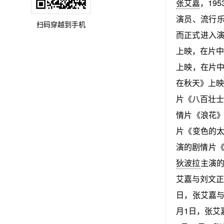
张艾嘉
，19
演员、流行乐
扫码穿越到手机
而正式进入演
上映，在片中
上映，在片中
在秋天》上映
片《八百壮士
情片《浪花》
片《变色的太
演的剧情片《
狄波拉
主演的
艾嘉与刘文正
日，张艾嘉与
月1日，张艾