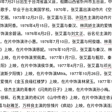
53年7月21日出生于台湾省嘉义县，祖籍山西省忻州市五台县，
歌手，毕业于台北美国学校。1970年，张艾嘉出演动作片《
艺圈。1973年12月21日，张艾嘉与王羽、
许冠杰
主演的动作片
饰演阿香。1976年4月15日，张艾嘉与秦汉、
林凤娇
主演的爱情
饰演余碧涵。1976年6月2日，张艾嘉与
刘文正
、谷名伦主演的
，在片中饰演许小惠。1976年7月10日，张艾嘉与柯俊雄、
林青
》上映，在片中饰演慈妮。1976年10月7日，张艾嘉与秦汉、
上映，在片中饰演贺佩柔。1977年1月7日，张艾嘉与甄珍、
阳》上映，在片中饰演侯华美。1977年4月7日，张艾嘉与
邓光
波斯夕阳情》上映，在片中饰演Mitra。1977年10月26日，张
爱情片《金玉良缘红楼梦》上映，在片中饰演林黛玉。1977年1
、徐杰主演的青春片《闪亮的日子》上映，在片中饰演孙小梅。19
徐枫、石隽主演的奇幻片《山中传奇》上映，在片中饰演庄依云。
嘉与
赵雅芝
、
万梓良
主演的惊悚片《疯劫》上映，在片中饰演连正