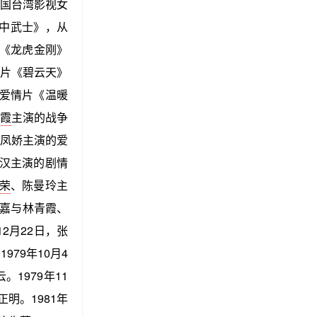
中国台湾影视女
空中武士》，从
《龙虎金刚》
片《碧云天》
爱情片《温暖
霞
主演的战争
林凤娇主演的爱
秦汉主演的剧情
荣
、陈曼玲主
艾嘉与林青霞、
2月22日，张
79年10月4
1979年11
明。1981年