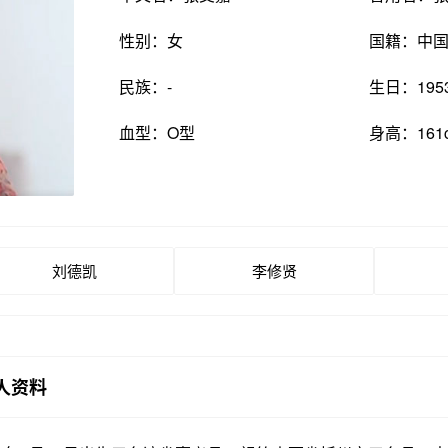
性别：女
国籍：中
民族：-
生日：195
血型：O型
身高：161
刘德凯
李修贤
人资料