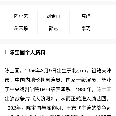
陈小艺
刘金山
高虎
岳云鹏
郭达
李琦
陈宝国个人资料
陈宝国
，1956年3月9日出生于北京市，祖籍天津
市，中国内地影视男演员、国家一级演员，毕业
于中央戏剧学院1974级表演系。1980年，陈宝国
出演战争片《大渡河》，从而正式进入演艺圈。
1992年，陈宝国与
陈道明
、
王志飞
主演的战争剧