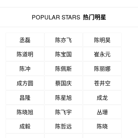
POPULAR STARS
热门明星
丞磊
陈亦飞
陈明昊
陈道明
陈宝国
崔永元
陈冲
陈佩斯
陈丽娜
成方圆
蔡国庆
苍井空
昌隆
陈星旭
成龙
陈晓旭
陈飞宇
丛珊
成毅
陈哲远
陈晓