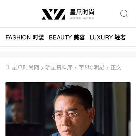
FASHION
BEAUTY
LUXURY
L
时装
美容
轻奢
星爪时尚网
>
明星资料库
>
字母C明星
> 正文