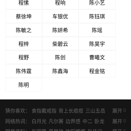
程愫
程响
陈小艺
蔡徐坤
车银优
陈钰琪
陈敏之
陈妍希
陈瑶
程梓
柴碧云
陈昊宇
程野
陈创
曹曦文
陈伟霆
陈鑫海
程金铭
陈明
猜你喜欢：
食指戴戒指
背上长痘痘
三山五岳
展开
避暑胜地
网络热词：
白月光
凡尔赛
边界感
中二
卧龙
展开