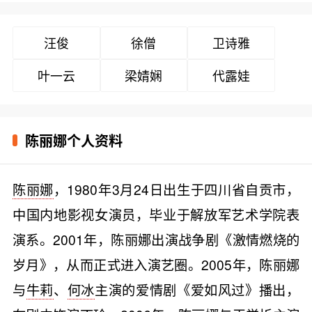
汪俊
徐僧
卫诗雅
叶一云
梁婧娴
代露娃
陈丽娜个人资料
陈丽娜
，1980年3月24日出生于四川省自贡市，
中国内地影视女演员，毕业于解放军艺术学院表
演系。2001年，陈丽娜出演战争剧《激情燃烧的
岁月》，从而正式进入演艺圈。2005年，陈丽娜
与
牛莉
、
何冰
主演的爱情剧《爱如风过》播出，