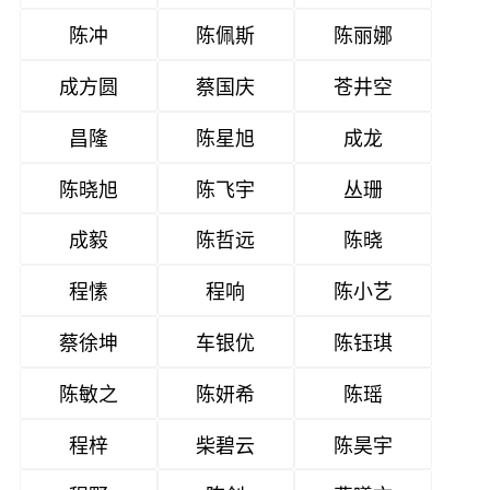
陈冲
陈佩斯
陈丽娜
成方圆
蔡国庆
苍井空
昌隆
陈星旭
成龙
陈晓旭
陈飞宇
丛珊
成毅
陈哲远
陈晓
程愫
程响
陈小艺
蔡徐坤
车银优
陈钰琪
陈敏之
陈妍希
陈瑶
程梓
柴碧云
陈昊宇