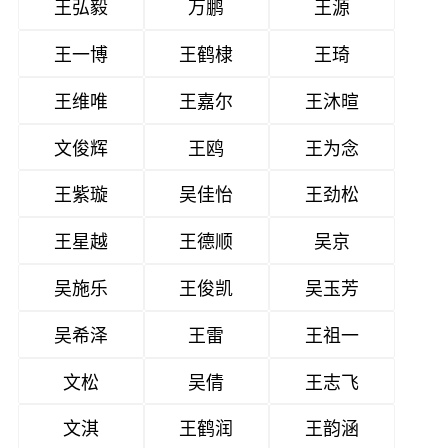
王弘毅
万鹏
王源
王一博
王鹤棣
王琦
王维唯
王嘉尔
王沐暄
文俊辉
王鸥
王为念
王紫璇
吴佳怡
王劲松
王星越
王德顺
吴京
吴施乐
王俊凯
吴玉芳
吴希泽
王雷
王祖一
文松
吴倩
王志飞
文淇
王鹤润
王韵涵