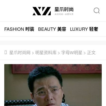
FASHION
BEAUTY
LUXURY
L
时装
美容
轻奢
星爪时尚网
>
明星资料库
>
字母W明星
> 正文