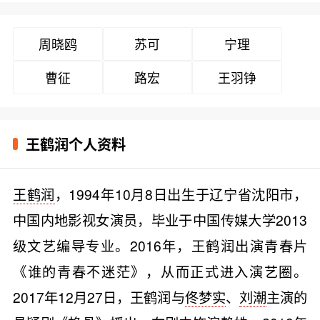
周晓鸥
苏可
宁理
曹征
路宏
王羽铮
王鹤润个人资料
王鹤润
，1994年10月8日出生于辽宁省沈阳市，
中国内地影视女演员，毕业于中国传媒大学2013
级文艺编导专业。2016年，王鹤润出演青春片
《谁的青春不迷茫》，从而正式进入演艺圈。
2017年12月27日，王鹤润与
佟梦实
、
刘潮
主演的