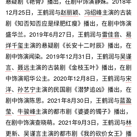
悬疑剧《艳骨》播出，在剧中饰演静姝。2018年
12月25日，王鹤润与
赵丽颖
、
冯绍峰
主演的古装
剧《知否知否应是绿肥红瘦》播出，在剧中饰演
盛华兰。2019年6月27日，王鹤润与
雷佳音
、
易
烊千玺
主演的悬疑剧《长安十二时辰》播出，在
剧中饰演闻染。2019年12月31日，王鹤润与
吴谨
言
、
聂远
主演的古装剧《金枝玉叶》播出，在剧
中饰演昭华公主。2020年12月8日，王鹤润与
宋
洋
、
孙艺宁
主演的民国剧《潜梦追凶》播出，在
剧中饰演陈思。2021年8月30日，王鹤润与
蓝盈
莹
、
牛骏峰
主演的都市剧《婆婆的镯子》播出，
在剧中饰演查晓萌。2021年9月3日，王鹤润与
林
更新
、吴谨言主演的都市剧《我的砍价女王》播