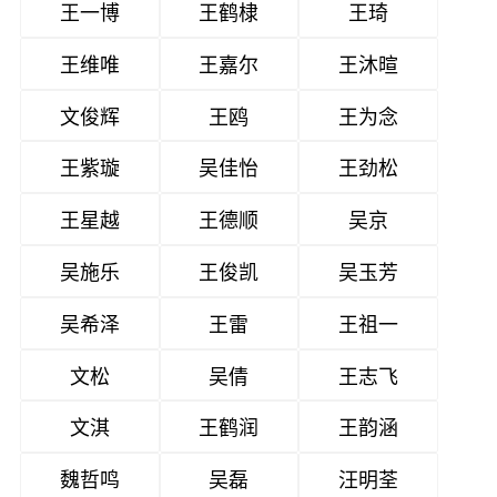
王一博
王鹤棣
王琦
王维唯
王嘉尔
王沐暄
文俊辉
王鸥
王为念
王紫璇
吴佳怡
王劲松
王星越
王德顺
吴京
吴施乐
王俊凯
吴玉芳
吴希泽
王雷
王祖一
文松
吴倩
王志飞
文淇
王鹤润
王韵涵
魏哲鸣
吴磊
汪明荃