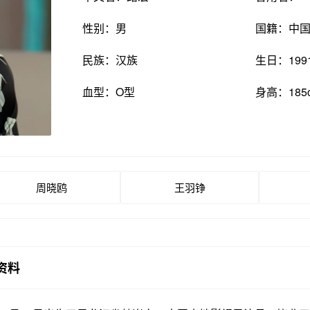
性别：男
国籍：中
民族：汉族
生日：199
血型：O型
身高：185
周晓鸥
王羽铮
资料