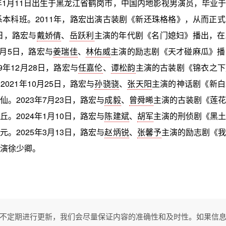
1年1月11日出生于黑龙江省鹤岗市，中国内地影视男演员，毕业
演系本科班。2011年，路宏出演古装剧《新还珠格格》，从而正
6日，路宏与
戴娇倩
、
岳跃利
主演的年代剧《名门媳妇》播出，在
5月5日，路宏与
姜瑞佳
、
林佑威
主演的励志剧《天才碰麻瓜》播
9年12月28日，路宏与
任嘉伦
、
谭松韵
主演的古装剧《锦衣之下
021年10月25日，路宏与
孙骁骁
、
张天阳
主演的神话剧《新白
仙。2023年7月23日，路宏与
成毅
、
曾舜晞
主演的古装剧《莲花
丘。2024年1月10日，路宏与
陈建斌
、
胡军
主演的刑侦剧《黑土
元。2025年3月13日，路宏与
赵炳锐
、
张馨予
主演的励志剧《我
演徐少卿。
不定期进行更新，我们会尽量保证内容的准确性和及时性。如果信