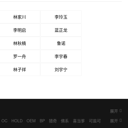
林家川
李玲玉
李明启
蓝正龙
林秋楠
鲁诺
罗一舟
李宇春
林子祥
刘宇宁
展开
OC
HOLD
OEM
BP
猎奇
佛系
喜当爹
可盐可
展开