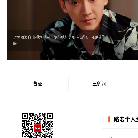
封面图源自电视剧《白日梦与她》，如有冒犯，可联系删
除
曹征
王鹤润
路宏个人