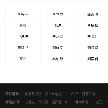
李谷一
李立群
郎永淳
林鹏
龙洋
李庚希
卢洋洋
李沐宸
李金斗
李靖飞
刘耀文
刘诗诗
罗正
林柏叡
刘奕君
猜你喜欢：
食指戴戒指
背上长痘痘
三山五岳
避暑胜地
网络热词：
白月光
凡尔赛
边界感
中二
卧龙凤雏
二次元
K