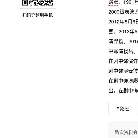
路宏
，199
2009级表
扫码穿越到手机
2012年8月
喜。2013年
演羿扬。201
中饰演杨岳。2
在剧中饰演许
剧中饰演云彼
在剧中饰演廖
出，在剧中饰
# 路宏
路宏资料会