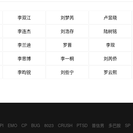
李双江
刘梦芮
卢昱晓
李连杰
刘浩存
陆树铭
李兰迪
罗晋
李现
李思博
李一桐
刘芮侨
李昀锐
刘些宁
罗云熙
PI
EMO
CP
BUG
8023
CRUSH
PTSD
普信男
多巴胺
SP