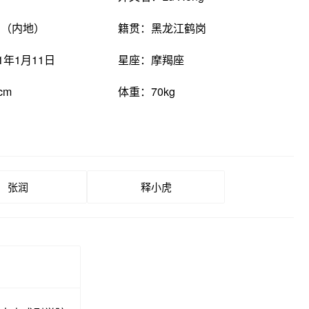
国（内地）
籍贯：黑龙江鹤岗
1年1月11日
星座：摩羯座
cm
体重：70kg
张润
释小虎