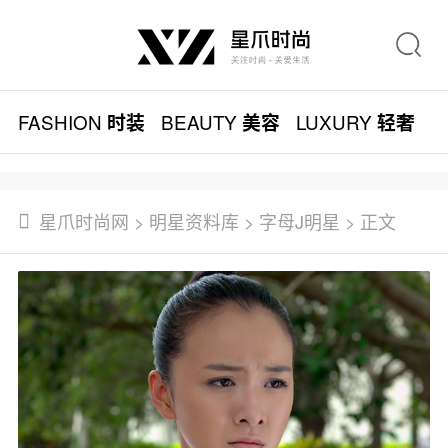
FASHION
BEAUTY
LUXURY
L
时装
美容
轻奢
星爪时尚网
>
明星资料库
>
字母J明星
> 正文