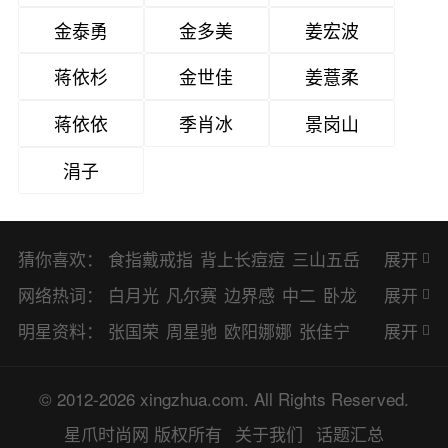
金泰勇
金多美
姜宏波
蒋依杉
金世佳
姜薏柔
蒋依依
季肖冰
景岗山
涓子
猜你喜欢：
食指戴戒指
背上长痘痘
三山五岳
展开
避暑胜地
网络热词：
白月光
凡尔赛
边界感
中二
卧龙
展开
凤雏
二次元
KPI
EMO
CP
BUG
明星资料：
张国荣
周星驰
欧阳娜娜
张佳宁
展开
8023
CRUSH
PTSD
普信男
多巴
赵丽颖
杨幂
杨紫
辛芷蕾
王丽坤
© 2012-2026 xingzhua.com. All Rights Reserved.
胺
SP
OC
HOLD
OEM
BP
猎奇
谭松韵
唐嫣
童瑶
宋茜
孙俪
倪
星爪时尚网
版权所有
关于我们
话题汇总
佛系
喜当爹
可盐可甜
对食
麻瓜
妮
林更新
刘亦菲
柳岩
李小冉