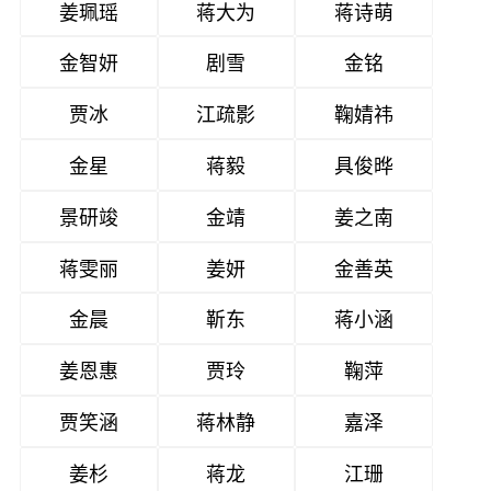
姜珮瑶
蒋大为
蒋诗萌
金智妍
剧雪
金铭
贾冰
江疏影
鞠婧祎
金星
蒋毅
具俊晔
景研竣
金靖
姜之南
蒋雯丽
姜妍
金善英
金晨
靳东
蒋小涵
姜恩惠
贾玲
鞠萍
贾笑涵
蒋林静
嘉泽
姜杉
蒋龙
江珊