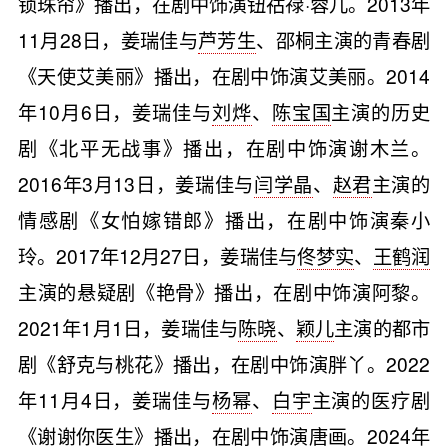
锁珠帘》播出，在剧中饰演钮祜禄·蓉儿。2013年
11月28日，姜瑞佳与
芦芳生
、邵桐主演的青春剧
《天使艾美丽》播出，在剧中饰演艾美丽。2014
年10月6日，姜瑞佳与
刘烨
、
陈宝国
主演的历史
剧《北平无战事》播出，在剧中饰演谢木兰。
2016年3月13日，姜瑞佳与
闫学晶
、
赵君
主演的
情感剧《女怕嫁错郎》播出，在剧中饰演秦小
玲。2017年12月27日，姜瑞佳与
佟梦实
、
王鹤润
主演的悬疑剧《艳骨》播出，在剧中饰演阿黎。
2021年1月1日，姜瑞佳与
陈晓
、
颖儿
主演的都市
剧《舒克与桃花》播出，在剧中饰演胖丫。2022
年11月4日，姜瑞佳与
杨幂
、
白宇
主演的医疗剧
《谢谢你医生》播出，在剧中饰演唐画。2024年