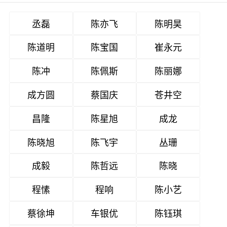
丞磊
陈亦飞
陈明昊
陈道明
陈宝国
崔永元
陈冲
陈佩斯
陈丽娜
成方圆
蔡国庆
苍井空
昌隆
陈星旭
成龙
陈晓旭
陈飞宇
丛珊
成毅
陈哲远
陈晓
程愫
程响
陈小艺
蔡徐坤
车银优
陈钰琪