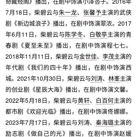
奇藏经阁》播出，在剧中饰演小泽杏子。2016年
7月18日，柴碧云与
朱一龙
、
张馨予
主演的武侠
剧《新边城浪子》播出，在剧中饰演翠浓。2017
年6月11日，柴碧云与
陈学冬
、
白敬亭
主演的青
春剧《夏至未至》播出，在剧中饰演程七七。
2018年11月11日，柴碧云与
金世佳
、
李茂
主演的
年代剧《我们的四十年》播出，在剧中饰演西
城。2021年10月30日，柴碧云与
刘涛
、
林峯
主演
的创业剧《星辰大海》播出，在剧中饰演文馨。
2022年5月18日，柴碧云与
黄轩
、
白百何
主演的
都市剧《欢迎光临》播出，在剧中饰演佟娜娜。
2023年7月17日，柴碧云与刘涛、
秦海璐
主演的
励志剧《做自己的光》播出，在剧中饰演赵媛