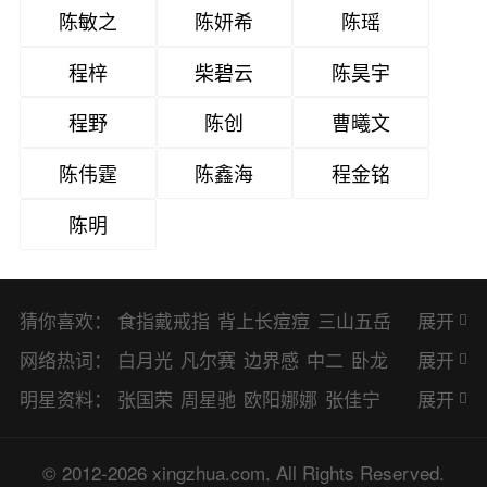
陈敏之
陈妍希
陈瑶
程梓
柴碧云
陈昊宇
程野
陈创
曹曦文
陈伟霆
陈鑫海
程金铭
陈明
猜你喜欢：
食指戴戒指
背上长痘痘
三山五岳
展开
避暑胜地
网络热词：
白月光
凡尔赛
边界感
中二
卧龙
展开
凤雏
二次元
KPI
EMO
CP
BUG
明星资料：
张国荣
周星驰
欧阳娜娜
张佳宁
展开
8023
CRUSH
PTSD
普信男
多巴
赵丽颖
杨幂
杨紫
辛芷蕾
王丽坤
© 2012-2026 xingzhua.com. All Rights Reserved.
胺
SP
OC
HOLD
OEM
BP
猎奇
谭松韵
唐嫣
童瑶
宋茜
孙俪
倪