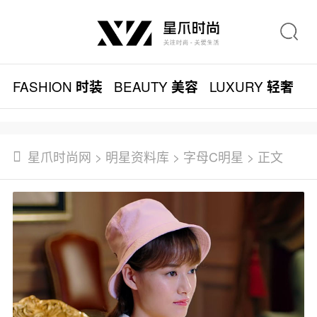
FASHION
BEAUTY
LUXURY
L
时装
美容
轻奢
星爪时尚网
>
明星资料库
>
字母C明星
> 正文