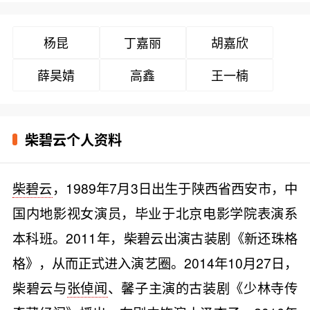
杨昆
丁嘉丽
胡嘉欣
薛昊婧
高鑫
王一楠
柴碧云个人资料
柴碧云
，1989年7月3日出生于陕西省西安市，中
国内地影视女演员，毕业于北京电影学院表演系
本科班。2011年，柴碧云出演古装剧《新还珠格
格》，从而正式进入演艺圈。2014年10月27日，
柴碧云与
张倬闻
、馨子主演的古装剧《少林寺传