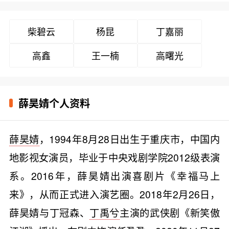
柴碧云
杨昆
丁嘉丽
高鑫
王一楠
高曙光
薛昊婧个人资料
薛昊婧
，1994年8月28日出生于重庆市，中国内
地影视女演员，毕业于中央戏剧学院2012级表演
系。2016年，薛昊婧出演喜剧片《幸福马上
来》，从而正式进入演艺圈。2018年2月26日，
薛昊婧与丁冠森、
丁禹兮
主演的武侠剧《新笑傲