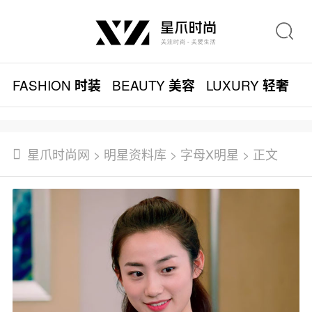
FASHION
BEAUTY
LUXURY
L
时装
美容
轻奢
星爪时尚网
>
明星资料库
>
字母X明星
> 正文