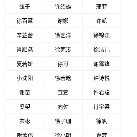
弦子
许绍雄
邢菲
徐百慧
谢娜
许凯
辛芷蕾
徐艺洋
徐锦江
肖顺尧
徐梵溪
徐洁儿
夏若妍
徐可
谢霆锋
小沈阳
徐若晗
许诗悦
谢苗
宣萱
许君聪
奚望
向佐
肖宇梁
玄彬
徐子珊
徐帆
谢孟伟
徐小明
夏梦