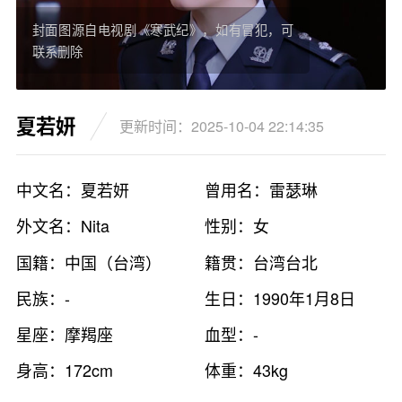
封面图源自电视剧《寒武纪》，如有冒犯，可
联系删除
夏若妍
更新时间：2025-10-04 22:14:35
中文名：夏若妍
曾用名：雷瑟琳
外文名：Nita
性别：女
国籍：中国（台湾）
籍贯：台湾台北
民族：-
生日：1990年1月8日
星座：摩羯座
血型：-
身高：172cm
体重：43kg