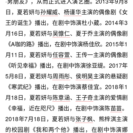
·男朋友》，从而正式进入演艺圈。2013年9月8
日，夏若妍与
孙耀威
、
杨谨华
主演的偶像剧《女
王的诞生》播出，在剧中饰演杜小葳。2014年3
月16日，夏若妍与
吴慷仁
、夏于乔主演的偶像剧
《A咖的路》播出，在剧中饰演杨佳欣。2015年1
月11日，夏若妍与
任容萱
、王传一主演的偶像剧
《听见幸福》播出，在剧中饰演徐亚缇。2017年
5月8日，夏若妍与
周雨彤
、
侯明昊
主演的悬疑剧
《寒武纪》播出，在剧中饰演蔡佳宜。2018年1
月18日，夏若妍与
陈意涵
、
王子奇
主演的爱情剧
《幸福，近在咫尺》播出，在剧中饰演陈
苗苗
。
2018年7月18日，夏若妍与
张子枫
、熊梓淇主演
的校园剧《我和两个他》播出，在剧中饰演娜