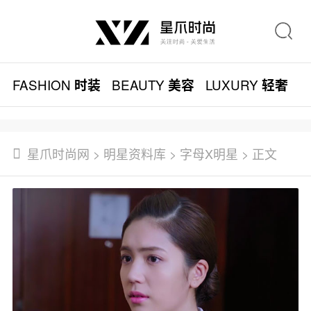
FASHION
BEAUTY
LUXURY
L
时装
美容
轻奢
星爪时尚网
>
明星资料库
>
字母X明星
> 正文