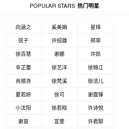
POPULAR STARS
热门明星
向涵之
奚美娟
星择
弦子
许绍雄
邢菲
徐百慧
谢娜
许凯
辛芷蕾
徐艺洋
徐锦江
肖顺尧
徐梵溪
徐洁儿
夏若妍
徐可
谢霆锋
小沈阳
徐若晗
许诗悦
谢苗
宣萱
许君聪