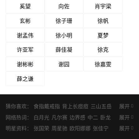
奚望
向佐
肖宇梁
玄彬
徐子珊
徐帆
谢孟伟
徐小明
夏梦
许亚军
薛佳凝
徐克
谢彬彬
谢园
徐嘉雯
薛之谦
猜你喜欢：
食指戴戒指
背上长痘痘
三山五岳
展开
避暑胜地
网络热词：
白月光
凡尔赛
边界感
中二
卧龙
展开
凤雏
二次元
KPI
EMO
CP
BUG
明星资料：
张国荣
周星驰
欧阳娜娜
张佳宁
展开
8023
CRUSH
PTSD
普信男
多巴
赵丽颖
杨幂
杨紫
辛芷蕾
王丽坤