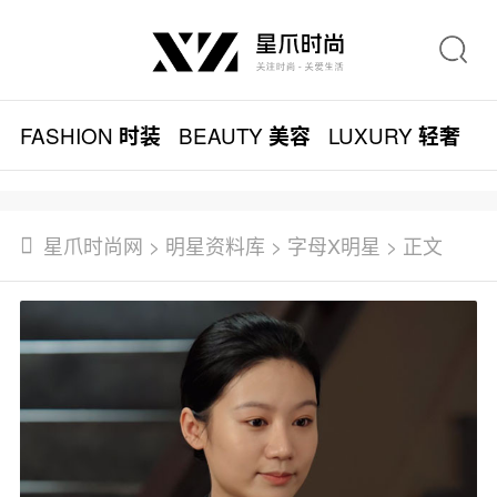
FASHION
BEAUTY
LUXURY
L
时装
美容
轻奢
星爪时尚网
>
明星资料库
>
字母X明星
> 正文