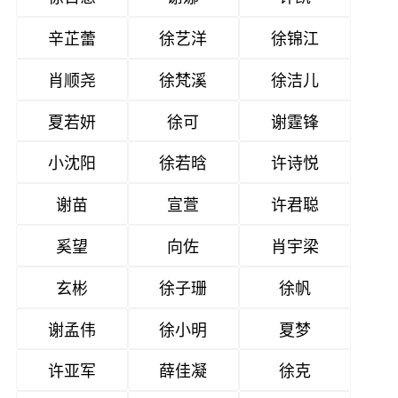
辛芷蕾
徐艺洋
徐锦江
肖顺尧
徐梵溪
徐洁儿
夏若妍
徐可
谢霆锋
小沈阳
徐若晗
许诗悦
谢苗
宣萱
许君聪
奚望
向佐
肖宇梁
玄彬
徐子珊
徐帆
谢孟伟
徐小明
夏梦
许亚军
薛佳凝
徐克