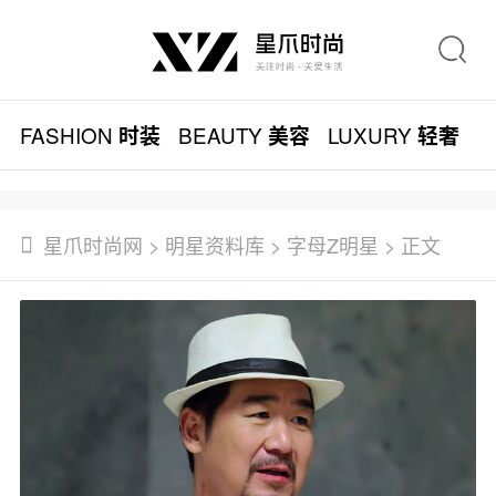
FASHION
BEAUTY
LUXURY
L
时装
美容
轻奢
星爪时尚网
>
明星资料库
>
字母Z明星
> 正文