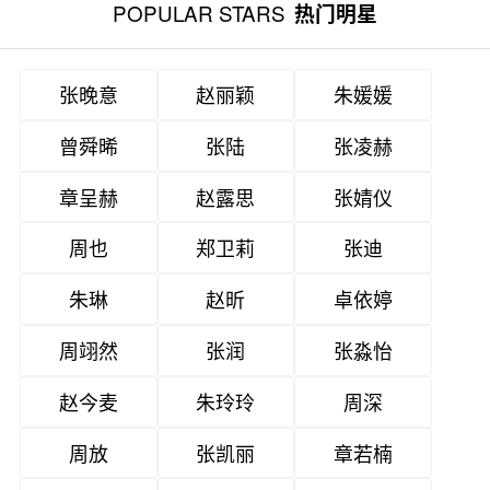
POPULAR STARS
热门明星
张晚意
赵丽颖
朱媛媛
曾舜晞
张陆
张凌赫
章呈赫
赵露思
张婧仪
周也
郑卫莉
张迪
朱琳
赵昕
卓依婷
周翊然
张润
张淼怡
赵今麦
朱玲玲
周深
周放
张凯丽
章若楠