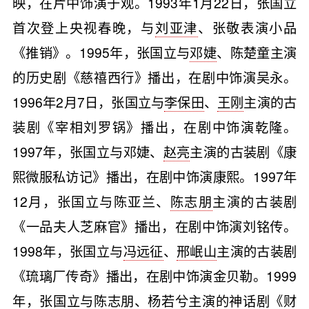
映，在片中饰演于观。1993年1月22日，张国立
首次登上央视春晚，与
刘亚津
、张敬表演小品
《推销》。1995年，张国立与
邓婕
、陈楚童主演
的历史剧《慈禧西行》播出，在剧中饰演吴永。
1996年2月7日，张国立与
李保田
、
王刚
主演的古
装剧《宰相刘罗锅》播出，在剧中饰演乾隆。
1997年，张国立与邓婕、
赵亮
主演的古装剧《康
熙微服私访记》播出，在剧中饰演康熙。1997年
12月，张国立与陈亚兰、
陈志朋
主演的古装剧
《一品夫人芝麻官》播出，在剧中饰演刘铭传。
1998年，张国立与
冯远征
、
邢岷山
主演的古装剧
《琉璃厂传奇》播出，在剧中饰演金贝勒。1999
年，张国立与陈志朋、
杨若兮
主演的神话剧《财