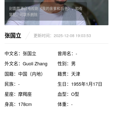
封面图源自电视剧《我的亲爹和后爸》，如有
冒犯，可联系删除
张国立
更新时间：2025-12-08 19:03:53
中文名：张国立
曾用名：-
外文名：Guoli Zhang
性别：男
国籍：中国（内地）
籍贯：天津
民族：-
生日：1955年1月17日
星座：摩羯座
血型：O型
身高：178cm
体重：-