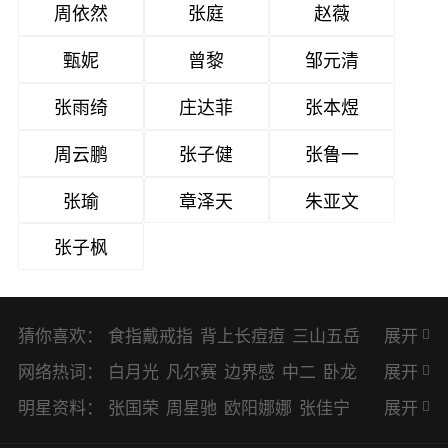
周依然
张庭
赵薇
甄妮
曾黎
邹元清
张雨绮
庄达菲
张本煜
周云鹏
张子健
张鲁一
张瑜
章泽天
朱亚文
张子枫
猜你喜欢：
食指戴戒指
背上长痘痘
三山五岳
展开
避暑胜地
网络热词：
白月光
凡尔赛
边界感
中二
卧龙
展开
凤雏
二次元
KPI
EMO
CP
BUG
明星资料：
张国荣
周星驰
欧阳娜娜
张佳宁
展开
8023
CRUSH
PTSD
普信男
多巴
赵丽颖
杨幂
杨紫
辛芷蕾
王丽坤