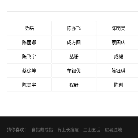
丞磊
陈亦飞
陈明昊
陈丽娜
成方圆
蔡国庆
陈飞宇
丛珊
成毅
蔡徐坤
车银优
陈钰琪
陈昊宇
程野
陈创
猜你喜欢：
食指戴戒指
背上长痘痘
三山五岳
避暑胜地