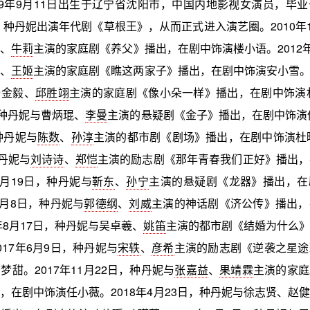
89年9月11日出生于辽宁省沈阳市，中国内地影视女演员，毕
年，种丹妮出演年代剧《草根王》，从而正式进入演艺圈。2010年1
立
、
牛莉
主演的家庭剧《养父》播出，在剧中饰演楼小语。2012年
立、
王姬
主演的家庭剧《瞧这两家子》播出，在剧中饰演安小雪。20
与金毅、
邱胜翊
主演的家庭剧《像小朵一样》播出，在剧中饰演林
，种丹妮与曹炳琨、
李曼
主演的悬疑剧《金子》播出，在剧中饰演仙
种丹妮与
陈数
、
孙淳
主演的都市剧《剧场》播出，在剧中饰演杜晓
种丹妮与
刘诗诗
、
郑恺
主演的励志剧《那年青春我们正好》播出，
5月19日，种丹妮与
靳东
、
孙宁
主演的悬疑剧《龙器》播出，在
6月8日，种丹妮与
郭德纲
、
刘威
主演的神话剧《济公传》播出，
6年8月17日，种丹妮与吴卓羲、
姚笛
主演的都市剧《结婚为什么》
017年6月9日，种丹妮与
宋轶
、
彦希
主演的励志剧《逆袭之星途
梦甜。2017年11月22日，种丹妮与
张嘉益
、
果靖霖
主演的家庭
，在剧中饰演任小薇。2018年4月23日，种丹妮与徐志贤、赵