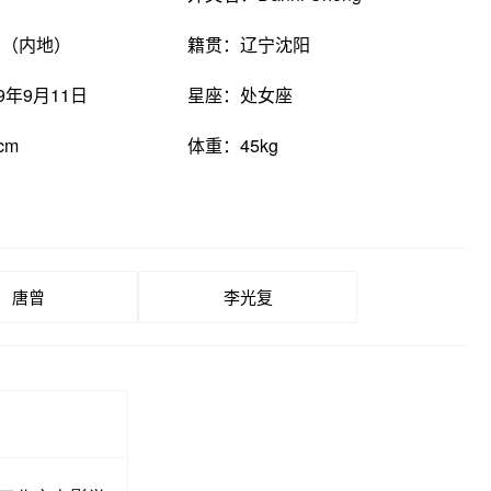
国（内地）
籍贯：辽宁沈阳
9年9月11日
星座：处女座
cm
体重：45kg
唐曾
李光复