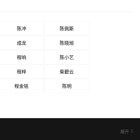
陈冲
陈佩斯
成龙
陈晓旭
程响
陈小艺
程梓
柴碧云
程金铭
陈明
展开