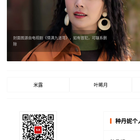
封面图源自电视剧《情满九道弯》，如有冒犯，可联系删
除
米露
叶晞月
种丹妮个