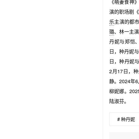
《萌妻食神》
演的职场剧《
乐
主演的都市
璐
、林一主演
丹妮与郑恺、
日，种丹妮
日，种丹妮
2月17日，
静。2024年
柳妮娜。202
陆淑芬。
# 种丹妮