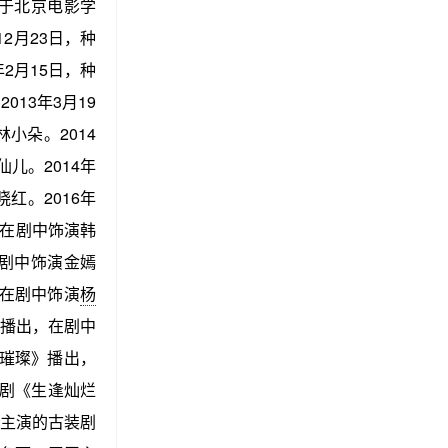
业于北京电影学
2月23日，种
2月15日，种
13年3月19
小朵。2014
儿。2014年
红。2016年
在剧中饰演韩
剧中饰演金嫣
在剧中饰演
杨
播出，在剧中
璀璨》播出，
剧《生逢灿烂
健主演的古装剧