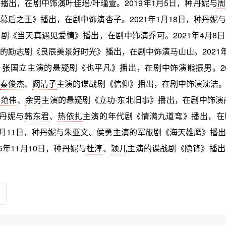
播出，在剧中饰演叶佳瑶/叶瑾萱。2019年1月5日，种丹妮与
周
幕后之王》播出，在剧中饰演杏子。2021年1月18日，种丹妮与
剧《当天真遇见爱情》播出，在剧中饰演乔可。2021年4月8
的励志剧《良辰美景好时光》播出，在剧中饰演马山山。2021年
张国立主演的悬疑剧《也平凡》播出，在剧中饰演熊振男。202
与
秦俊杰
、
阚清子
主演的谍战剧《信仰》播出，在剧中饰演沈洁。20
与
范伟
、
余男
主演的悬疑剧《立功·东北旧事》播出，在剧中饰演商
种丹妮与
韩东君
、
热依扎
主演的年代剧《情满九道弯》播出，在
6月11日，种丹妮与
朱亚文
、
侯勇
主演的军旅剧《海天雄鹰》播出
5年11月10日，种丹妮与
杜淳
、
颖儿
主演的谍战剧《隐锋》播出