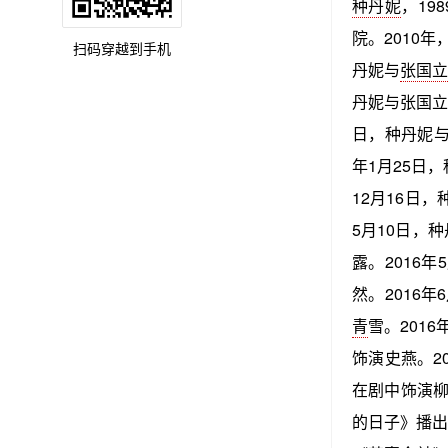
种丹妮
，19
院。2010
扫码穿越到手机
丹妮与
张国
丹妮与张国
日，种丹妮
年1月25日
12月16日，
5月10日，
露。2016年
然。2016年
青
雪。201
饰演史燕。2
在剧中饰演柳
的日子》播出