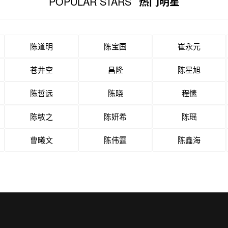
POPULAR STARS
热门明星
陈道明
陈宝国
崔永元
苍井空
昌隆
陈星旭
陈哲远
陈晓
程愫
陈敏之
陈妍希
陈瑶
曹曦文
陈伟霆
陈鑫海