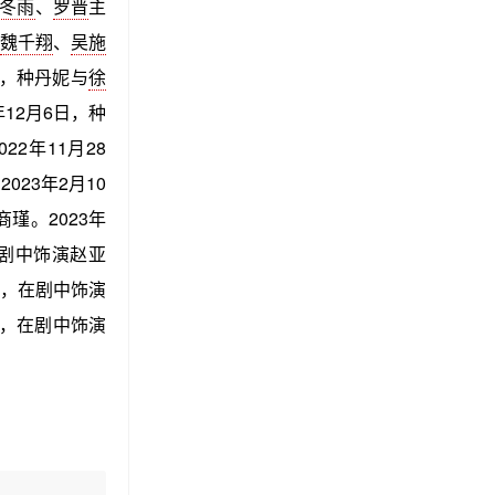
冬雨
、
罗晋
主
魏千翔
、
吴施
日，种丹妮与
徐
12月6日，种
2年11月28
23年2月10
瑾。2023年
剧中饰演赵亚
，在剧中饰演
，在剧中饰演