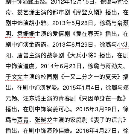
剧中饰演甄玉娆。2012年12月15日，徐璐与俞杰
奇、
娄艺潇
主演的都市剧《摩登女婿》播出，在
剧中饰演胡小雅。2013年5月28日，徐璐与
俞灏
明
、
袁姗姗
主演的爱情剧《爱在春天》播出，在
剧中饰演金露露。2013年6月29日，徐璐与
小沈
阳
、
唐曾
主演的战争剧《大兵小将》播出，在剧
中饰演澧虞。2014年6月23日，徐璐与
蒋劲夫
、
于文文
主演的校园剧《一又二分之一的夏天》播
出，在剧中饰演罗曼。2015年1月4日，徐璐与郑
元畅、
汪东城
主演的青春剧《只因单身在一起》
播出，在剧中饰演姜可心。2015年3月29日，徐
璐与
贾青
、
张晓龙
主演的家庭剧《妻子的谎言》
播出，在剧中饰演孙佳媛。2016年4月27日，徐