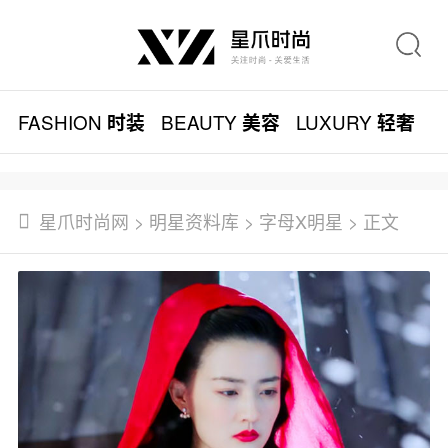
FASHION
BEAUTY
LUXURY
L
时装
美容
轻奢
星爪时尚网
>
明星资料库
>
字母X明星
> 正文