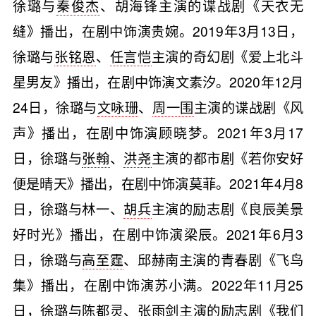
徐璐与
秦俊杰
、胡海锋主演的谍战剧《天衣无
缝》播出，在剧中饰演贵婉。2019年3月13日，
徐璐与
张铭恩
、
任言恺
主演的奇幻剧《爱上北斗
星男友》播出，在剧中饰演文素汐。2020年12月
24日，徐璐与
文咏珊
、
周一围
主演的谍战剧《风
声》播出，在剧中饰演顾晓梦。2021年3月17
日，徐璐与
张翰
、
洪尧
主演的都市剧《若你安好
便是晴天》播出，在剧中饰演莫菲。2021年4月8
日，徐璐与林一、
胡兵
主演的励志剧《良辰美景
好时光》播出，在剧中饰演梁辰。2021年6月3
日，徐璐与
高至霆
、邱赫南主演的青春剧《飞鸟
集》播出，在剧中饰演苏小满。2022年11月25
日，徐璐与
陈都灵
、
张雨剑
主演的励志剧《我们