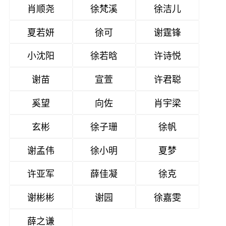
肖顺尧
徐梵溪
徐洁儿
夏若妍
徐可
谢霆锋
小沈阳
徐若晗
许诗悦
谢苗
宣萱
许君聪
奚望
向佐
肖宇梁
玄彬
徐子珊
徐帆
谢孟伟
徐小明
夏梦
许亚军
薛佳凝
徐克
谢彬彬
谢园
徐嘉雯
薛之谦