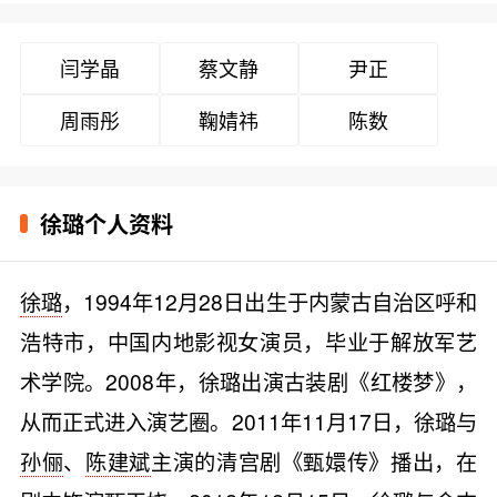
闫学晶
蔡文静
尹正
周雨彤
鞠婧祎
陈数
徐璐个人资料
徐璐
，1994年12月28日出生于内蒙古自治区呼和
浩特市，中国内地影视女演员，毕业于解放军艺
术学院。2008年，徐璐出演古装剧《红楼梦》，
从而正式进入演艺圈。2011年11月17日，徐璐与
孙俪
、
陈建斌
主演的清宫剧《甄嬛传》播出，在