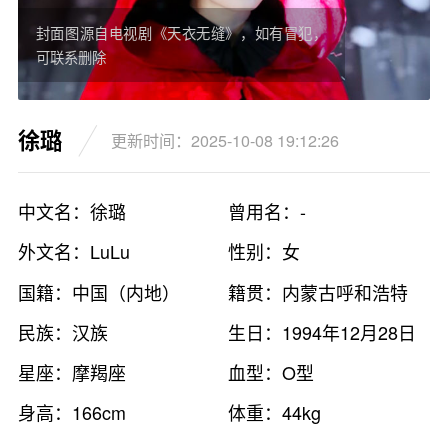
封面图源自电视剧《天衣无缝》，如有冒犯，
可联系删除
徐璐
更新时间：2025-10-08 19:12:26
中文名：徐璐
曾用名：-
外文名：LuLu
性别：女
国籍：中国（内地）
籍贯：内蒙古呼和浩特
民族：汉族
生日：1994年12月28日
星座：摩羯座
血型：O型
身高：166cm
体重：44kg