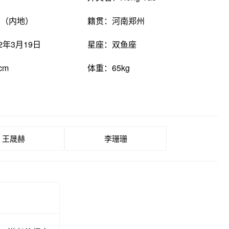
国（内地）
籍贯：河南郑州
2年3月19日
星座：双鱼座
cm
体重：65kg
王晟赫
李珊珊