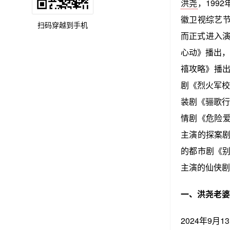
洪尧
，199
徽卫视综艺
扫码穿越到手机
而正式进入演
心动》播出，
禧攻略》播出
剧《烈火军校
装剧《骊歌行
情剧《危险爱
主演的探案剧
的都市剧《别
主演的仙侠剧
一、洪尧老婆
2024年9