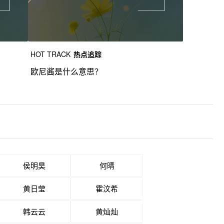
HOT TRACK
热点追踪
欧尼酱是什么意思？
侯明昊
何晴
黄日莹
霍汶希
韩云云
黄灿灿