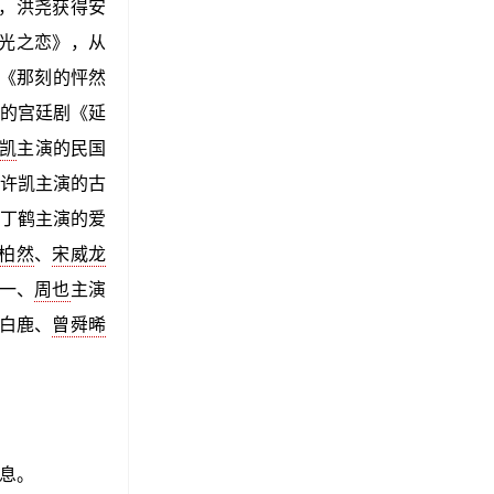
年，洪尧获得安
逆光之恋》，从
《那刻的怦然
的宫廷剧《延
凯
主演的民国
许凯主演的古
、丁鹤主演的爱
柏然
、
宋威龙
林一、
周也
主演
与白鹿、
曾舜晞
消息。