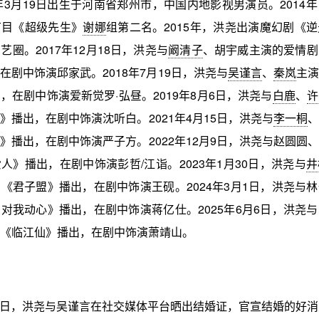
2年3月19日出生于河南省郑州市，中国内地影视男演员。2014
节目《超级先生》
谢娜
组第二名。2015年，洪尧出演魔幻剧《
艺圈。2017年12月18日，洪尧与
阚清子
、胡宇威主演的爱情剧
在剧中饰演邱家武。2018年7月19日，洪尧与
吴谨言
、
秦岚
主演
，在剧中饰演爱新觉罗·弘昼。2019年8月6日，洪尧与
白鹿
、
许
》播出，在剧中饰演沈听白。2021年4月15日，洪尧与
李一桐
、
》播出，在剧中饰演严子方。2022年12月9日，洪尧与赵圆圆
人》播出，在剧中饰演彭哲/江诣。2023年1月30日，洪尧与
井
《君子盟》播出，在剧中饰演王砚。2024年3月1日，洪尧与
对我动心》播出，在剧中饰演蒋亿仕。2025年6月6日，洪尧
《临江仙》播出，在剧中饰演萧靖山。
月13日，洪尧与吴谨言在社交媒体平台晒出结婚证，官宣结婚的好