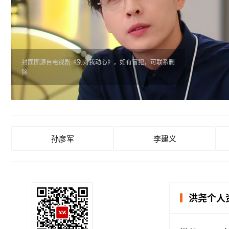
封面图源自电视剧《别对我动心》，如有冒犯，可联系删
除
孙彦军
李建义
洪尧个人