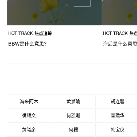
HOT TRACK
热点追踪
HOT TRACK
热
BBW是什么意思？
海后是什么意
海来阿木
黄景瑜
胡连馨
侯耀文
何泓姗
霍建华
黄曦彦
何穗
韩宝仪