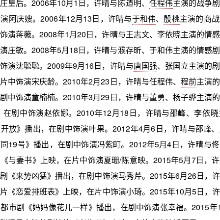
庄皇后。2006年10月1日，许晴与陈道明、
任程伟
主演的战争剧
演阿庆嫂。2006年12月13日，许晴与
于和伟
、
殷桃
主演的商战
饰演蒋薇。2008年1月20日，许晴与王志文、
李依晓
主演的情感
演庄敏。2008年5月18日，许晴与濮存昕、于和伟主演的情感
饰演沈聪聪。2009年9月16日，许晴与
唐国强
、张国立主演的剧
片中饰演宋庆龄。2010年2月23日，许晴与任程伟、
程前
主演的
剧中饰演童楠楠。2010年3月29日，许晴与
董勇
、杨子骅主演的
出，在剧中饰演赵依娜。2010年12月18日，许晴与邵峰、李依
开放》播出，在剧中饰演叶果。2012年4月6日，许晴与邵峰
同19号》播出，在剧中饰演冯紫町。2012年5月4日，许晴与
佟
《与妻书》上映，在片中饰演夏珊/陈意映。2015年5月7日，
剧《来势凶猛》播出，在剧中饰演马秀芹。2015年6月26日，
片《恋爱排班表》上映，在片中饰演小琦。2015年10月5日，
都市剧《妈妈像花儿一样》播出，在剧中饰演张幸福。2015年1