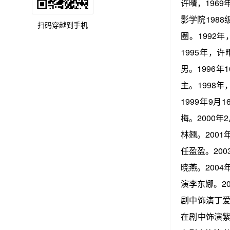
许晴
，196
影学院198
扫码穿越到手机
圈。1992
1995年，
男。1996年
主。1998年
1999年9月
梅。2000年
林翘。2001
任盈盈。20
晓燕。2004
演李东娜。20
剧中饰演丁爱
在剧中饰演紫