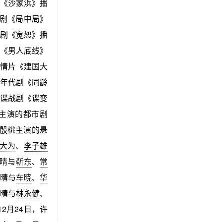
《沙家浜》播
剧《局中局》
剧《宽恕》播
剧《男人底线》
情片《建国大
年代剧《同龄
谍战剧《谍变
晓主演的都市剧
、殷桃主演的悬
大为
、
李子雄
许晴与
靳东
、
常
许晴与
车晓
、
华
许晴与
林永健
、
2月24日，许