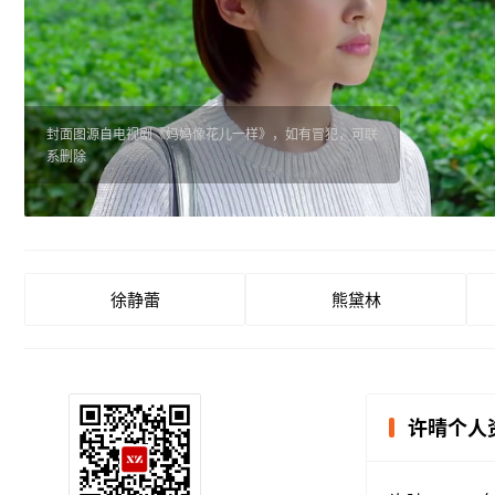
封面图源自电视剧《妈妈像花儿一样》，如有冒犯，可联
系删除
徐静蕾
熊黛林
许晴个人