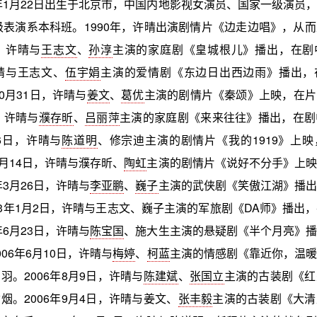
9年1月22日出生于北京市，中国内地影视女演员、国家一级演员
8级表演系本科班。1990年，许晴出演剧情片《边走边唱》，从
年，许晴与
王志文
、
孙淳
主演的家庭剧《皇城根儿》播出，在剧
许晴与王志文、
伍宇娟
主演的爱情剧《东边日出西边雨》播出，
10月31日，许晴与
姜文
、
葛优
主演的剧情片《秦颂》上映，在片
，许晴与
濮存昕
、
吕丽萍
主演的家庭剧《来来往往》播出，在剧
16日，许晴与
陈道明
、修宗迪主演的剧情片《我的1919》上
2月14日，许晴与濮存昕、
陶虹
主演的剧情片《说好不分手》上映
年3月26日，许晴与
李亚鹏
、
巍子
主演的武侠剧《笑傲江湖》播出
03年1月2日，许晴与王志文、巍子主演的军旅剧《DA师》播出
年6月23日，许晴与
陈宝国
、施大生主演的悬疑剧《半个月亮》播
06年6月10日，许晴与
梅婷
、
柯蓝
主演的情感剧《靠近你，温暖
羽。2006年8月9日，许晴与
陈建斌
、
张国立
主演的古装剧《红
烟。2006年9月4日，许晴与姜文、
张丰毅
主演的古装剧《大清