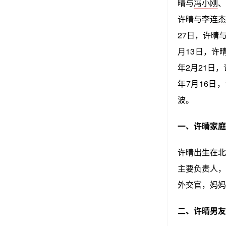
晴与
冯小刚
许晴与
李连
27日，许晴
月13日，许
年2月21日
年7月16日
波。
一、许晴家庭
许晴出生在北
主要负责人，
外交官，妈妈
二、许晴男友