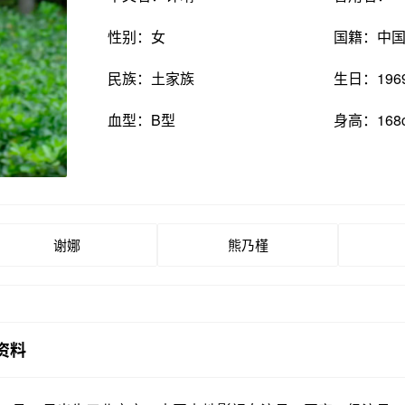
性别：女
国籍：中
民族：土家族
生日：196
血型：B型
身高：168
谢娜
熊乃槿
资料