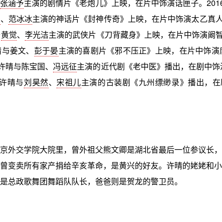
、
张涵予
主演的剧情片《老炮儿》上映，在片中饰演话匣子。2016
杰
、
范冰冰
主演的神话片《封神传奇》上映，在片中饰演太乙真人。
与
黄觉
、
李光洁
主演的武侠片《刀背藏身》上映，在片中饰演阚智慧
晴与姜文、
彭于晏
主演的喜剧片《邪不压正》上映，在片中饰演唐
，许晴与陈宝国、
冯远征
主演的近代剧《老中医》播出，在剧中饰演
，许晴与
刘昊然
、
宋祖儿
主演的古装剧《九州缥缈录》播出，在
京外交学院大院里，曾外祖父熊文卿是湖北省最后一位参议长，
曾变卖所有家产捐给辛亥革命，是黄兴的好友。许晴的姥姥和小
是总政歌舞团舞蹈队队长，爸爸则是贺龙的警卫员。