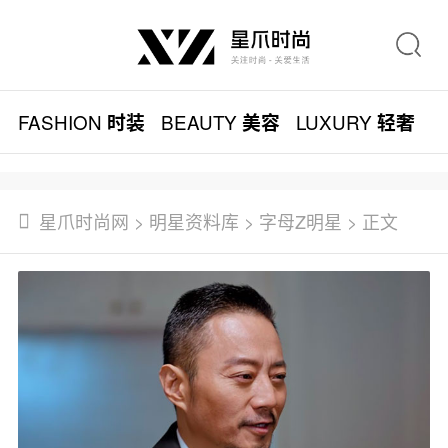
FASHION
BEAUTY
LUXURY
L
时装
美容
轻奢
星爪时尚网
>
明星资料库
>
字母Z明星
> 正文