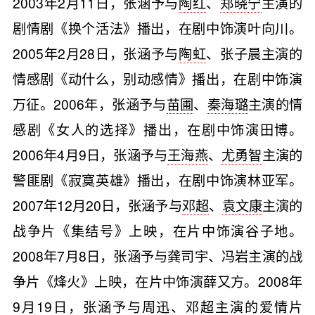
2003年2月11日，张涵予与
陶红
、
郑晓宁
主演的
剧情剧《换个活法》播出，在剧中饰演叶向川。
2005年2月28日，张涵予与
陶虹
、张子晨主演的
情感剧《动什么，别动感情》播出，在剧中饰演
万征。2006年，张涵予与
苗圃
、
秦海璐
主演的情
感剧《女人的选择》播出，在剧中饰演田博。
2006年4月9日，张涵予与
王海燕
、
尤勇智
主演的
警匪剧《寂寞英雄》播出，在剧中饰演林亚军。
2007年12月20日，张涵予与
邓超
、
袁文康
主演的
战争片《集结号》上映，在片中饰演谷子地。
2008年7月8日，张涵予与龚司宇、冯岩主演的战
争片《烽火》上映，在片中饰演薛又方。2008年
9月19日，张涵予与
周迅
、邓超主演的爱情片