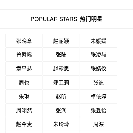
POPULAR STARS
热门明星
张晚意
赵丽颖
朱媛媛
曾舜晞
张陆
张凌赫
章呈赫
赵露思
张婧仪
周也
郑卫莉
张迪
朱琳
赵昕
卓依婷
周翊然
张润
张淼怡
赵今麦
朱玲玲
周深