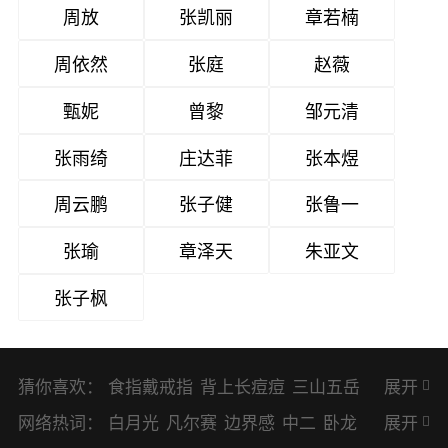
周放
张凯丽
章若楠
周依然
张庭
赵薇
甄妮
曾黎
邹元清
张雨绮
庄达菲
张本煜
周云鹏
张子健
张鲁一
张瑜
章泽天
朱亚文
张子枫
猜你喜欢：
食指戴戒指
背上长痘痘
三山五岳
展开
避暑胜地
网络热词：
白月光
凡尔赛
边界感
中二
卧龙
展开