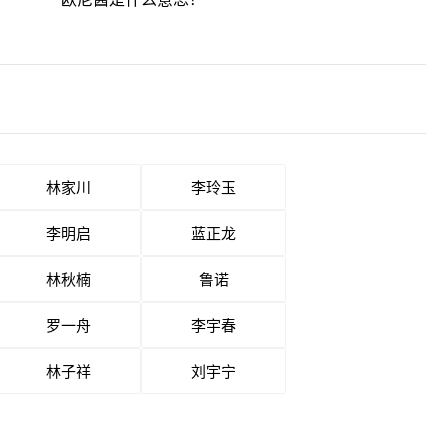
林家川
李玲玉
李明启
蓝正龙
林秋楠
鲁诺
罗一舟
李宇春
林子祥
刘宇宁