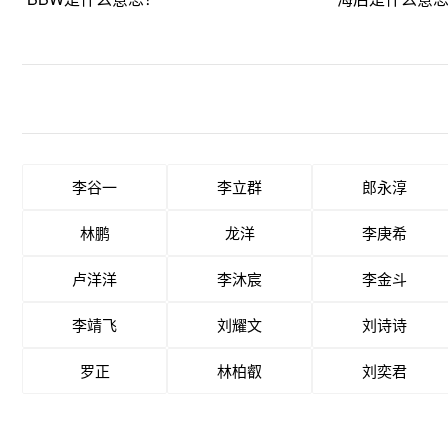
李谷一
李立群
郎永淳
林鹏
龙洋
李庚希
卢洋洋
李沐宸
李金斗
李靖飞
刘耀文
刘诗诗
罗正
林柏叡
刘奕君