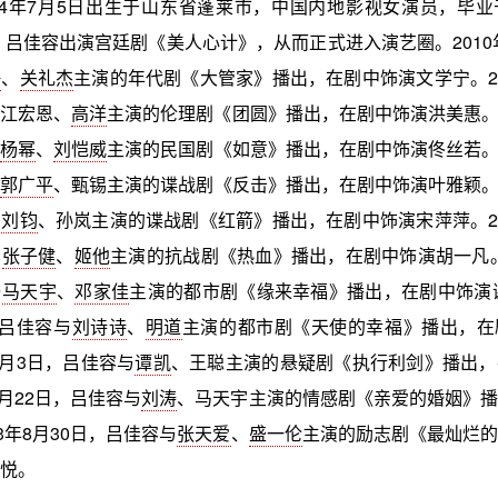
984年7月5日出生于山东省蓬莱市，中国内地影视女演员，毕
年，吕佳容出演宫廷剧《美人心计》，从而正式进入演艺圈。2010年
静
、
关礼杰
主演的年代剧《大管家》播出，在剧中饰演文学宁。201
与江宏恩、
高洋
主演的伦理剧《团圆》播出，在剧中饰演洪美惠。20
与
杨幂
、
刘恺威
主演的民国剧《如意》播出，在剧中饰演佟丝若。20
与
郭广平
、甄锡主演的谍战剧《反击》播出，在剧中饰演叶雅颖。20
与
刘钧
、孙岚主演的谍战剧《红箭》播出，在剧中饰演宋萍萍。201
与
张子健
、
姬他
主演的抗战剧《热血》播出，在剧中饰演胡一凡。2
与
马天宇
、
邓家佳
主演的都市剧《缘来幸福》播出，在剧中饰演谢
，吕佳容与
刘诗诗
、
明道
主演的都市剧《天使的幸福》播出，在
8月3日，吕佳容与
谭凯
、王聪主演的悬疑剧《执行利剑》播出，
5月22日，吕佳容与
刘涛
、马天宇主演的情感剧《亲爱的婚姻》播
3年8月30日，吕佳容与
张天爱
、
盛一伦
主演的励志剧《最灿烂的
悦。