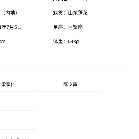
国（内地）
籍贯：山东蓬莱
4年7月5日
星座：巨蟹座
cm
体重：54kg
梁家仁
陈少霞