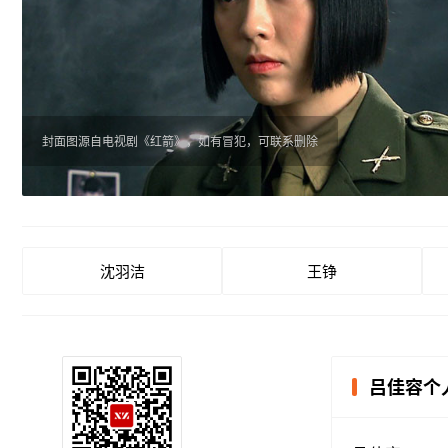
封面图源自电视剧《红箭》，如有冒犯，可联系删除
沈羽洁
王铮
吕佳容个