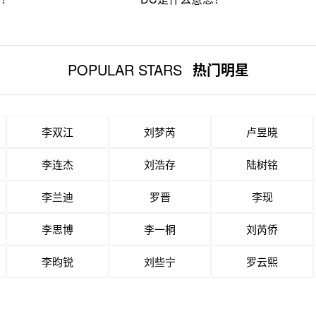
POPULAR STARS
热门明星
李双江
刘梦芮
卢昱晓
李连杰
刘浩存
陆树铭
李兰迪
罗晋
李现
李思博
李一桐
刘芮侨
李昀锐
刘些宁
罗云熙