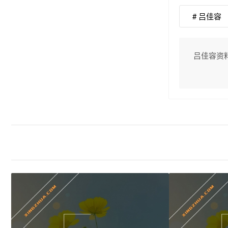
# 吕佳容
吕佳容资