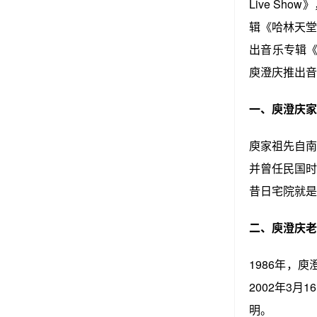
Live S
辑《哈林天堂
出音乐专辑《
庾澄庆推出音
一、庾澄庆家
庾家祖先自南
并曾任民国时
昔日宅院就是
二、庾澄庆老
1986年，庾
2002年3
明。