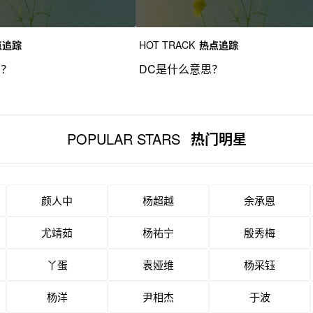
点追踪
HOT TRACK
热点追踪
思？
DC是什么意思？
POPULAR STARS
热门明星
颜人中
杨超越
余承恩
尤靖茹
杨祐宁
殷秀梅
丫蛋
袁娅维
杨采钰
杨洋
尹相杰
于波