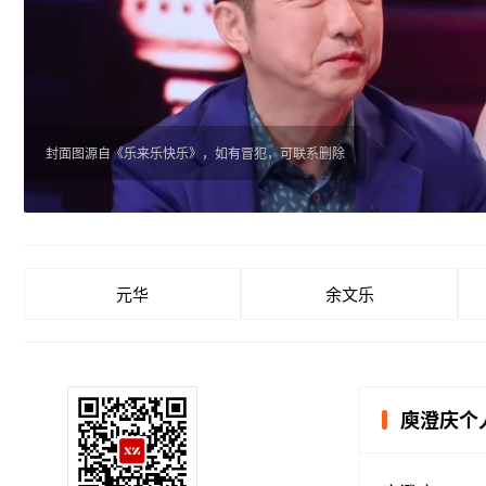
封面图源自《乐来乐快乐》，如有冒犯，可联系删除
元华
余文乐
庾澄庆个