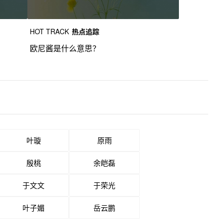
HOT TRACK
热点追踪
欧尼酱是什么意思？
叶璇
原雨
殷桃
余皑磊
于文文
于荣光
叶子媚
岳云鹏