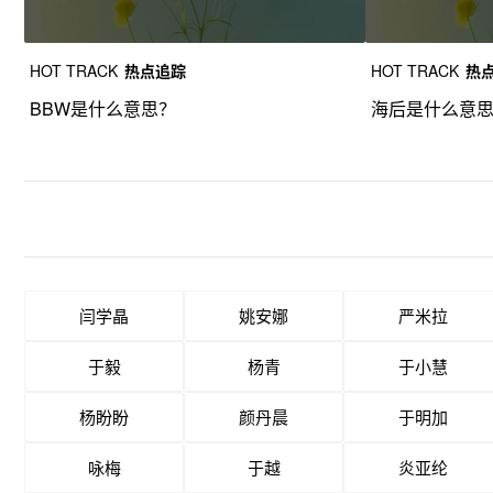
HOT TRACK
热点追踪
HOT TRACK
热
BBW是什么意思？
海后是什么意
闫学晶
姚安娜
严米拉
于毅
杨青
于小慧
杨盼盼
颜丹晨
于明加
咏梅
于越
炎亚纶