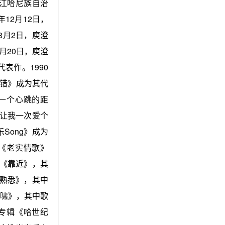
墨江哈尼族自治
12月12日，
8月2日，庾澄
月20日，庾澄
表作。1990
的错》成为其代
《一个心跳的距
《让我一次爱个
Song》成为
曲《老实情歌》
辑《靠近》，其
最熟悉》，其中
海啸》，其中歌
乐专辑《哈世纪