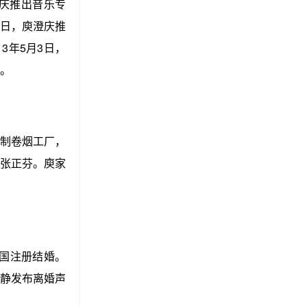
澄庆推出音乐专
4日，庾澄庆推
3年5月3日，
。
制卷烟工厂，
张正芬。庾家
美国注册结婚。
能静发布离婚声