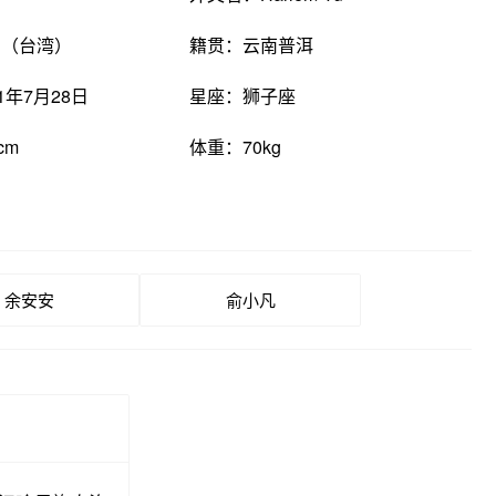
国（台湾）
籍贯：云南普洱
1年7月28日
星座：狮子座
cm
体重：70kg
余安安
俞小凡