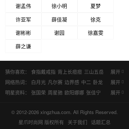
谢孟伟
徐小明
夏梦
许亚军
薛佳凝
徐克
谢彬彬
谢园
徐嘉雯
薛之谦
猜你喜欢：
食指戴戒指
背上长痘痘
三山五岳
展开
避暑胜地
网络热词：
白月光
凡尔赛
边界感
中二
卧龙
展开
凤雏
二次元
KPI
EMO
CP
BUG
明星资料：
张国荣
周星驰
欧阳娜娜
张佳宁
展开
8023
CRUSH
PTSD
普信男
多巴
赵丽颖
杨幂
杨紫
辛芷蕾
王丽坤
© 2012-2026 xingzhua.com. All Rights Reserved.
胺
SP
OC
HOLD
OEM
BP
猎奇
谭松韵
唐嫣
童瑶
宋茜
孙俪
倪
星爪时尚网
版权所有
关于我们
话题汇总
佛系
喜当爹
可盐可甜
对食
麻瓜
妮
林更新
刘亦菲
柳岩
李小冉