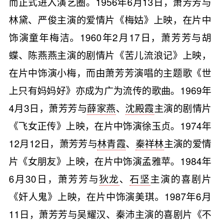
而正式进入演艺圈。1956年6月13日，萧芳芳与
林黛、严俊主演的爱情片《梅姑》上映，在片中
饰演童年梅洁。1960年2月17日，萧芳芳与胡
蝶、陈燕燕主演的剧情片《苦儿流浪记》上映，
在片中饰演小梅，而由萧芳芳演唱的主题歌《世
上只有妈妈好》亦成为广为流传的歌曲。1969年
4月3日，萧芳芳与
薛家燕
、
沈殿霞
主演的剧情片
《飞女正传》上映，在片中饰演徐玉贞。1974年
12月12日，萧芳芳与
林青霞
、
秦祥林
主演的爱情
片《女朋友》上映，在片中饰演孟雅苹。1984年
6月30日，萧芳芳与
狄龙
、
石坚
主演的喜剧片
《奸人鬼》上映，在片中饰演美琪。1987年6月
11日，萧芳芳与
吴耀汉
、
秦沛
主演的喜剧片《不