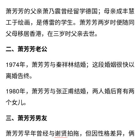
萧芳芳的父亲萧乃震曾经留学德国；母亲成丰慧
工于绘画，是傅雷的学生。萧芳芳两岁时便随同
父母移居香港，在三岁时父亲去世。
二、萧芳芳老公
1974年，萧芳芳与秦祥林结婚；这段婚姻很快以
离婚告终。
1980年，萧芳芳与张正甫结婚，两人婚后育有两
个女儿。
三、萧芳芳男友
萧芳芳早年曾经与
谢贤
拍拖，但因性格差异，俩