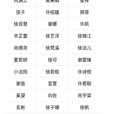
弦子
许绍雄
邢菲
徐百慧
谢娜
许凯
辛芷蕾
徐艺洋
徐锦江
肖顺尧
徐梵溪
徐洁儿
夏若妍
徐可
谢霆锋
小沈阳
徐若晗
许诗悦
谢苗
宣萱
许君聪
奚望
向佐
肖宇梁
玄彬
徐子珊
徐帆