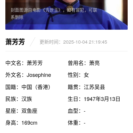
封面图源自电影《方世玉》，如有冒犯，可联
系删除
萧芳芳
更新时间：2025-10-04 21:19:45
中文名：萧芳芳
曾用名：萧亮
外文名：Josephine
性别：女
国籍：中国（香港）
籍贯：江苏吴县
民族：汉族
生日：1947年3月13日
星座：双鱼座
血型：-
身高：169cm
体重：-