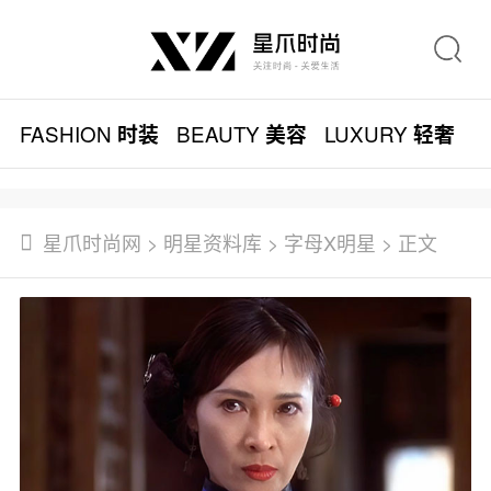
FASHION
BEAUTY
LUXURY
L
时装
美容
轻奢
星爪时尚网
>
明星资料库
>
字母X明星
> 正文