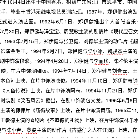
67年10月4日出生于中国香港，祖籍广东省江门市恩平市，中
手，毕业于香港无线电视艺员训练班。1987年，郑伊健出演
式进入演艺圈。1992年6月1日，郑伊健推出个人首张音乐
2年7月30日，郑伊健与冯宝宝、
周慧敏
主演的剧情片《现代应召女
。1993年7月15日，郑伊健与
张卫健
、
刘德华
主演的动作片《超
饰演金毛王。1994年2月7日，郑伊健与
梁小冰
、
魏骏杰
主演的
剧中饰演段浪。1994年4月28日，郑伊健与
李丽珍
、陈雅伦主演
映，在片中饰演Mike。1994年7月14日，郑伊健与
刘青云
、王
本色》上映，在片中饰演唐俊。1994年11月10日，郑伊健与
钟
《人鱼传说》上映，在片中饰演阿志。1994年11月21日，郑
时装剧《笑看风云》播出，在剧中饰演包文龙。1995年5月6
主演的惊悚片《庙街故事》上映，在片中饰演黄庙。1995年11
王敏德主演的喜剧片《不道德的礼物》上映，在片中饰演林乐水。
健与
陈小春
、
黎姿
主演的动作片《古惑仔之人在江湖》上映，在