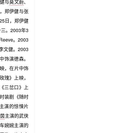
伊健与
莫文蔚
、
日，郑伊健与张
25日，郑伊健
。2003年3
ve。2003
文健。2003
中饰演德森。
映，在片中饰
玫瑰》上映，
《三岔口》上
时装剧《随时
桦主演的惊悚片
茵
主演的武侠
车婉婉主演的