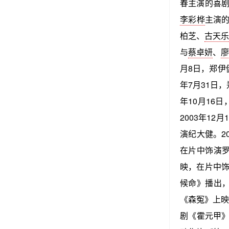
春主演的喜剧
李彩桦
主演的
柏芝、
古天
与
蔡卓妍
、
月8日，郑伊
年7月31日
年10月16
2003年12
演纪大健。2
在片中饰演罗
映，在片中饰
候命》播出，
《森冤》上映
剧《霍元甲》