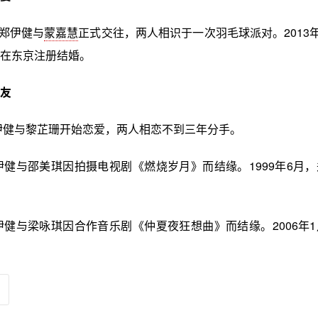
，郑伊健与
蒙嘉慧
正式交往，两人相识于一次羽毛球派对。2013年
在东京注册结婚。
友
郑伊健与黎芷珊开始恋爱，两人相恋不到三年分手。
郑伊健与邵美琪因拍摄电视剧《燃烧岁月》而结缘。1999年6月
郑伊健与梁咏琪因合作音乐剧《仲夏夜狂想曲》而结缘。2006年