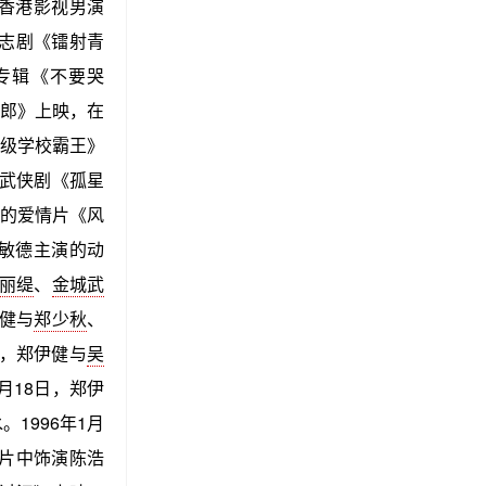
国香港影视男演
励志剧《镭射青
专辑《不要哭
郎》上映，在
级学校霸王》
武侠剧《孤星
的爱情片《风
敏德主演的动
丽缇
、
金城武
伊健与
郑少秋
、
日，郑伊健与
吴
月18日，郑伊
1996年1月
片中饰演陈浩