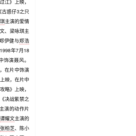
龙过江》上映，
《古惑仔3之只
琪
主演的爱情
秀文、梁咏琪主
，郑伊健与
郑浩
98年7月18
中饰演聂风。
，在片中饰演
》上映，在片中
攻略》上映，
《决战紫禁之
淇主演的动作片
谭耀文
主演的
张柏芝
、陈小