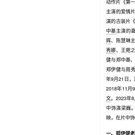
动作片《第一
主演的爱情片
演的古装片《
中基
主演的喜
辉
、陈慧琳
秀娜
、王菀之
健与郑中基
郑伊健与周
年9月21日
2018年11
文
。2023年
中饰演梁巍。
映，在片中饰
一、郑伊健老