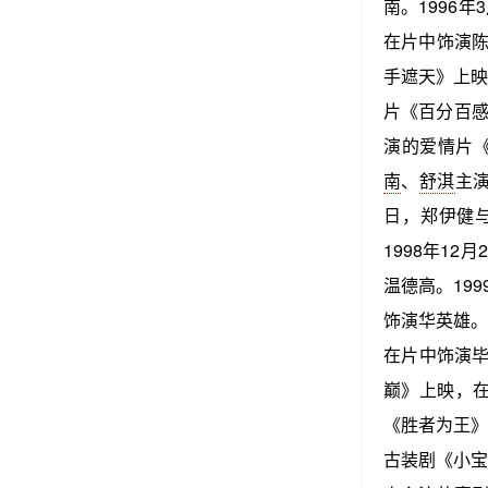
南。1996
在片中饰演陈
手遮天》上映
片《百分百感
演的爱情片《
南
、
舒淇
主演
日，郑伊健
1998年12
温德高。19
饰演华英雄。2
在片中饰演毕
巅》上映，在
《胜者为王》
古装剧《小宝