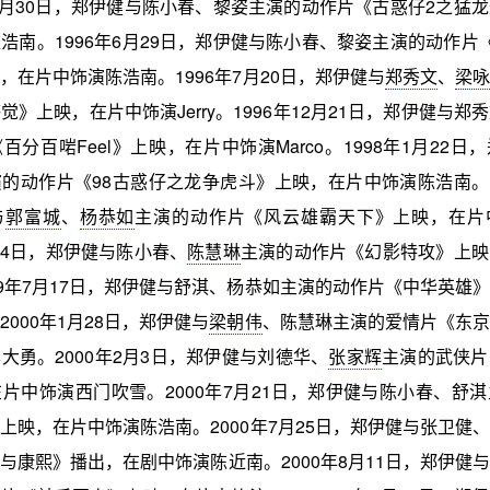
年3月30日，郑伊健与陈小春、黎姿主演的动作片《古惑仔2之猛
浩南。1996年6月29日，郑伊健与陈小春、黎姿主演的动作片
，在片中饰演陈浩南。1996年7月20日，郑伊健与
郑秀文
、
梁咏
觉》上映，在片中饰演Jerry。1996年12月21日，郑伊健与郑
百分百啱Feel》上映，在片中饰演Marco。1998年1月22日
的动作片《98古惑仔之龙争虎斗》上映，在片中饰演陈浩南。19
与
郭富城
、
杨恭如
主演的动作片《风云雄霸天下》上映，在片
月24日，郑伊健与陈小春、
陈慧琳
主演的动作片《幻影特攻》上映
99年7月17日，郑伊健与舒淇、杨恭如主演的动作片《中华英雄
000年1月28日，郑伊健与
梁朝伟
、陈慧琳主演的爱情片《东京
大勇。2000年2月3日，郑伊健与刘德华、
张家辉
主演的武侠片
片中饰演西门吹雪。2000年7月21日，郑伊健与陈小春、舒
上映，在片中饰演陈浩南。2000年7月25日，郑伊健与张卫健、
与康熙》播出，在剧中饰演陈近南。2000年8月11日，郑伊健与