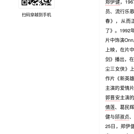
郑伊健
，19
员、流行乐歌
扫码穿越到手机
春》，从而正
了》。199
片中饰演Onn
上映，在片中
剑》播出，在
尘三女侠》上
作片《新英雄
主演的爱情片
郭晋安
主演的
倩莲
、葛民辉
健与
邱淑贞
、
25日，郑伊