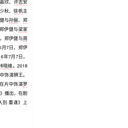
林嘉欣、
许志安
郑少秋、
徐帆
主
伊健与
孙俪
、
郑
，郑伊健与
梁家
日，郑伊健与
周
5月7日，郑伊
16年7月7日，
林晓峰
。2018
中饰演狮王。
，在片中饰演
罗
》播出，在剧
久别·重逢》上