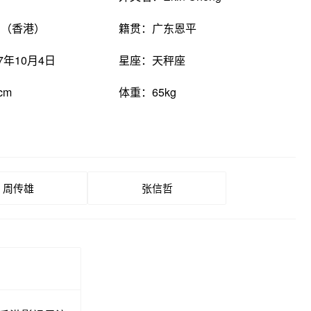
国（香港）
籍贯：广东恩平
7年10月4日
星座：天秤座
cm
体重：65kg
周传雄
张信哲