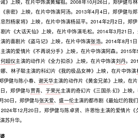
诫》上映，在片中饰演黄耀祖。2008年10月26日，郑伊健与
《亲密》上映，在片中饰演阿汤。2013年4月4日，郑伊健与
忠烈杨家将》上映，在片中饰演杨延平。2014年2月2日，郑
剧片《大话天仙》上映，在片中饰演毛松。2014年3月21日
主演的喜剧片《盗马记》上映，在片中饰演
张浩
。2014年8月1
主演的爱情片《不再说分手》上映，在片中饰演阿森。2015年
、
何超仪
主演的动作片《全力扣杀》上映，在片中饰演
刘丹
。20
秀娜、林子聪主演的科幻片《我的极品女神》上映，在片中饰演
，郑伊健与陈小春、
谢天华
主演的动作片《黄金兄弟》上映，在片
月9日，郑伊健与
贾青
、
于荣光
主演的奇幻片《三国杀·幻》上映
8月30日，郑伊健与
张天爱
、
盛一伦
主演的都市剧《最灿烂的我们
2024年12月20日，郑伊健与陈卓贤、许恩怡主演的爱情片《
演苏升华。
婆