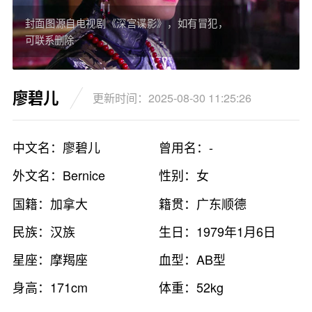
封面图源自电视剧《深宫谍影》，如有冒犯，
可联系删除
廖碧儿
更新时间：2025-08-30 11:25:26
中文名：廖碧儿
曾用名：-
外文名：Bernice
性别：女
国籍：加拿大
籍贯：广东顺德
民族：汉族
生日：1979年1月6日
星座：摩羯座
血型：AB型
身高：171cm
体重：52kg