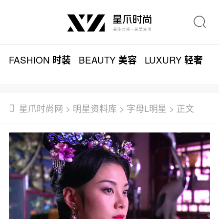
FASHION
BEAUTY
LUXURY
L
时装
美容
轻奢
星爪时尚网
>
明星资料库
>
字母L明星
> 正文