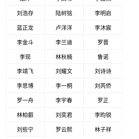
刘浩存
陆树铭
李明启
蓝正龙
卢洋洋
李沐宸
李金斗
李兰迪
罗晋
李现
林秋楠
鲁诺
李靖飞
刘耀文
刘诗诗
李思博
李一桐
刘芮侨
罗一舟
李宇春
罗正
林柏叡
刘奕君
李昀锐
刘些宁
罗云熙
林子祥