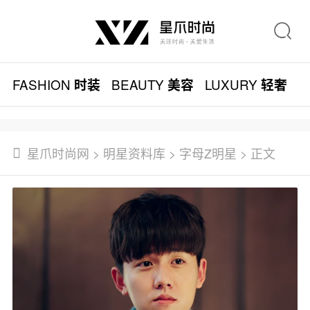
FASHION
BEAUTY
LUXURY
L
时装
美容
轻奢
星爪时尚网
>
明星资料库
>
字母Z明星
> 正文