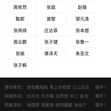
周依然
张庭
赵薇
甄妮
曾黎
邹元清
张雨绮
庄达菲
张本煜
周云鹏
张子健
张鲁一
张瑜
章泽天
朱亚文
张子枫
猜你喜欢：
食指戴戒指
背上长痘痘
三山五岳
展开
避暑胜地
网络热词：
白月光
凡尔赛
边界感
中二
卧龙
展开
凤雏
二次元
KPI
EMO
CP
BUG
明星资料：
张国荣
周星驰
欧阳娜娜
张佳宁
展开