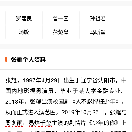
罗嘉良
曾一萱
孙祖君
汤敏
彭楚粤
马昕墨
张耀个人资料
张耀
，1997年4月29日出生于辽宁省沈阳市，中
国内地影视男演员，毕业于某大学金融专业。
2018年，张耀出演校园剧《人不彪悍枉少年》，
从而正式进入演艺圈。2019年10月25日，张耀与
周冬雨
、
易烊千玺
主演的剧情片《少年的你》上