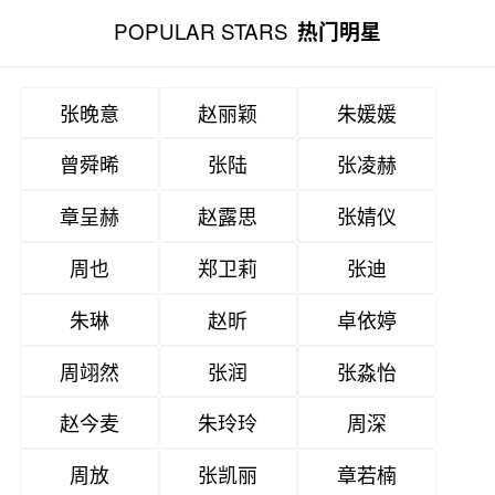
POPULAR STARS
热门明星
张晚意
赵丽颖
朱媛媛
曾舜晞
张陆
张凌赫
章呈赫
赵露思
张婧仪
周也
郑卫莉
张迪
朱琳
赵昕
卓依婷
周翊然
张润
张淼怡
赵今麦
朱玲玲
周深
周放
张凯丽
章若楠