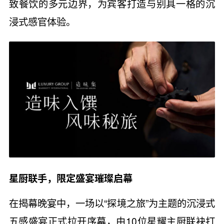
致餐饮的多元边界，为宾客打造与别具一格的沉
浸式感官体验。
星厨联手，限定盛宴璀璨启幕
在揭幕晚宴中，一场以“探境之旅”为主题的沉浸式
五感盛宴正式拉开序幕，由10位星耀主厨联袂打