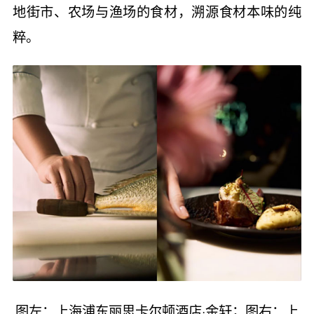
地街市、农场与渔场的食材，溯源食材本味的纯
粹。
图左：上海浦东丽思卡尔顿酒店·金轩；图右：上