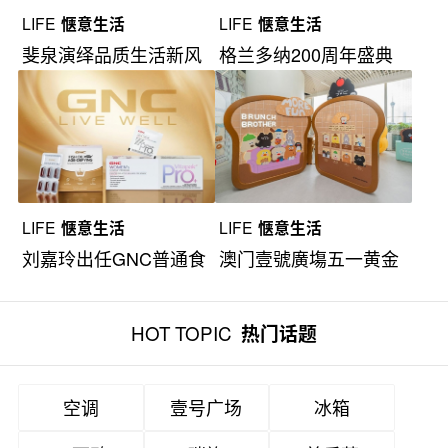
LIFE
惬意生活
LIFE
惬意生活
斐泉演绎品质生活新风
格兰多纳200周年盛典
尚
“1968传奇”
LIFE
惬意生活
LIFE
惬意生活
刘嘉玲出任GNC普通食
澳门壹號廣塲五一黄金
品代言人
周惊喜绽放
HOT TOPIC
热门话题
空调
壹号广场
冰箱