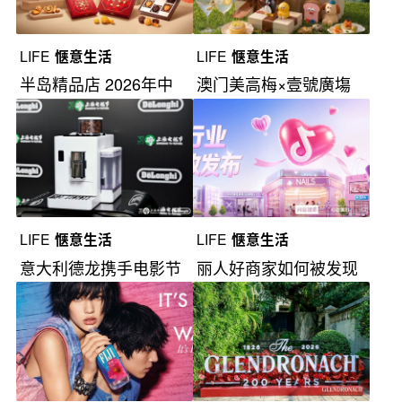
LIFE
惬意生活
LIFE
惬意生活
半岛精品店 2026年中
澳门美高梅×壹號廣塲
秋系列
尊享夏日礼遇
LIFE
惬意生活
LIFE
惬意生活
意大利德龙携手电影节
丽人好商家如何被发现
&电视节