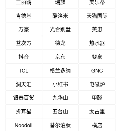
三丽鸥
瑞族
美乐蒂
肯德基
酷洛米
天猫国际
万豪
光合别墅
芙崽
益次方
德龙
热水器
抖音
京东
斐泉
TCL
格兰多纳
GNC
洞天汇
小红书
电磁炉
银泰百货
九华山
甲醛
折耳猫
五台山
太古里
Noodoll
替尔泊肽
横店