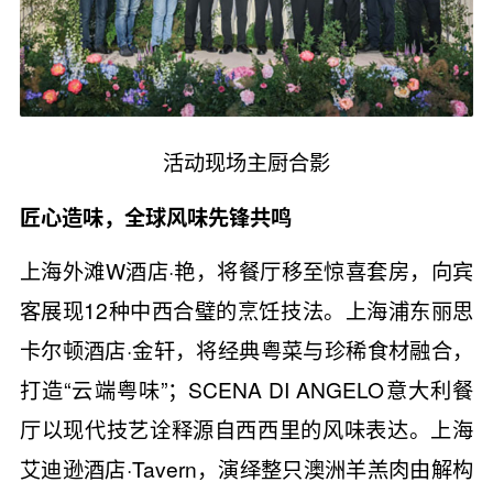
活动现场主厨合影
匠心造味，全球风味先锋共鸣
上海外滩W酒店·艳，将餐厅移至惊喜套房，向宾
客展现12种中西合璧的烹饪技法。上海浦东丽思
卡尔顿酒店·金轩，将经典粤菜与珍稀食材融合，
打造“云端粤味”；SCENA DI ANGELO意大利餐
厅以现代技艺诠释源自西西里的风味表达。上海
艾迪逊酒店·Tavern，演绎整只澳洲羊羔肉由解构