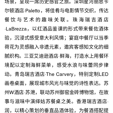
场景，呈现一席历史感官之旅。深圳星河丽思卡
尔顿酒店·Paletto，将佳肴与电影情节交织，传达
餐饮与艺术的趣味关联。珠海瑞吉酒店
·LaBrezza，以红酒品鉴课的形式带来餐佐酒体
验，沉浸式感受意大利风情；宴庭中餐厅以当季
荷花为灵感融入非遗元素，邀宾客感知文化的细
腻织构。三亚艾迪逊酒店·鲜海，打造水上用餐环
境配以定制海鲜菜单，感受水浪与味蕾同步律
动。青岛瑞吉酒店·The Carvery，特别定制LED
画卷桌面，展现城市风光与味觉的诗性表达。苏
州W酒店·苏滟，联动苏州御窑金砖博物馆，在故
事与滋味中演绎姑苏餐桌之美。香港瑞吉酒店·
润，以精心策划的垂直品酒体验，为餐酒搭配提