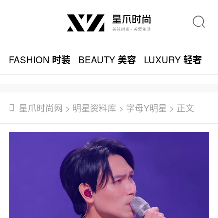
FASHION
BEAUTY
LUXURY
L
时装
美容
轻奢
星爪时尚网
>
明星资料库
>
字母Y明星
> 正文