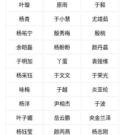
叶璇
原雨
于毅
杨青
于小慧
尤靖茹
杨祐宁
殷秀梅
殷桃
余皑磊
杨盼盼
颜丹晨
于明加
丫蛋
袁娅维
杨采钰
于文文
于荣光
咏梅
于越
炎亚纶
杨洋
尹相杰
于波
叶子媚
岳云鹏
央金兰泽
杨钰莹
颜丙燕
杨志刚