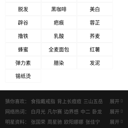
脱发
黑咖啡
美白
辟谷
疤痕
蓉芷
撸铁
乳酸
荞麦
蜂蜜
全麦面包
红薯
弹力素
腊染
发泥
锡纸烫
猜你喜欢：
食指戴戒指
背上长痘痘
三山五岳
展开
避暑胜地
网络热词：
白月光
凡尔赛
边界感
中二
卧龙
展开
凤雏
二次元
KPI
EMO
CP
BUG
明星资料：
张国荣
周星驰
欧阳娜娜
张佳宁
展开