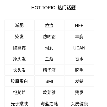
HOT TOPIC
热门话题
减肥
痘痘
HFP
染发
防晒霜
丰胸
隔离霜
珂润
UCAN
掉头发
兰蔻
香水
长头发
精华液
脱毛
胶原蛋白
BMI
发蜡
纪梵希
欧莱雅
烫发
光子嫩肤
海蓝之谜
头皮健康